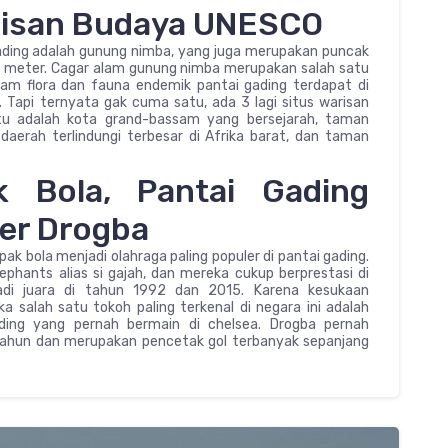
arisan Budaya UNESCO
gading adalah gunung nimba, yang juga merupakan puncak
752 meter. Cagar alam gunung nimba merupakan salah satu
am flora dan fauna endemik pantai gading terdapat di
 Tapi ternyata gak cuma satu, ada 3 lagi situs warisan
tu adalah kota grand-bassam yang bersejarah, taman
aerah terlindungi terbesar di Afrika barat, dan taman
 Bola, Pantai Gading
er Drogba
ak bola menjadi olahraga paling populer di pantai gading.
elephants alias si gajah, dan mereka cukup berprestasi di
jadi juara di tahun 1992 dan 2015. Karena kesukaan
a salah satu tokoh paling terkenal di negara ini adalah
gading yang pernah bermain di chelsea. Drogba pernah
tahun dan merupakan pencetak gol terbanyak sepanjang