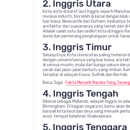
2. Inggris Utara
Kota-kota di barat laut Inggris seperti Mancha
revolusi industri. Kini lebih di kenal dengan 
luar biasa. Newcastle dan Durham, keduanya ter
arsitektur dan suasananya yang ramah dan di kel
Adalah salah satu dari sedikit kota di Inggris R
dunia dan pemenang penghargaan untuk tanam
3. Inggris Timur
Selanjutnya, Kota Universitas paling terkenal d
dengan universitasnya yang luar biasa, arsit
di semua musim, mulai dari bunga sakura dan p
cerah dan jalan-jalan berbatu yang rimbun. Kam
tersebar di wilayah Essex, Suffolk dan Norfolk.
Baca Juga :
Fakta Menarik Maroko Yang Jarang
4. Inggris Tengah
Dikenal sebagai Midlands, wilayah Inggris ini ad
Birmingham. Di bagian negara ini, kamu akan 
banyak kota kecil dan desa yang menarik perh
avon, tempat kelahiran Shakespeare.
5. Inggris Tenggara