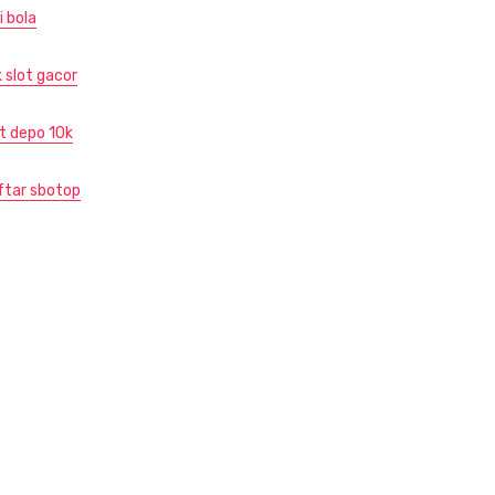
i bola
k slot gacor
ot depo 10k
ftar sbotop