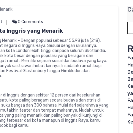
C
at
0 Comments
ta Inggris yang Menarik
g Menarik – Dengan populasi sebesar 55.98 juta (218),
R
t negara di Inggris Raya. Sesuai dengan ukurannya,
n kota London lebih tinggi daripada seluruh Skotlandia.
ak kota besar dengan populasi yang beragam dan
Fa
t ramah. Memiliki sejarah sosial dan budaya yang kaya.
Ha
anyak sastrawan hebat lainnya. Ini adalah rumah bagi
dari Festival Glastonbury hingga Wimbledon dan
De
.
B
Ke
ya
r di Inggris dengan sekitar 12 persen dari keseluruhan
Fa
lah satu kota paling beragam secara budaya dan etnis di
 suku bangsa dan 300 bahasa. Mulai dari sejarahnya yang
Ha
 mutakhir, teater dan tempat makannya. Mudah untuk
Fa
 yang paling menarik dan paling banyak di kunjungi di
 yang terbesar dari kota manapun di Inggris Raya, kamu
Ke
ocok bagi kamu.