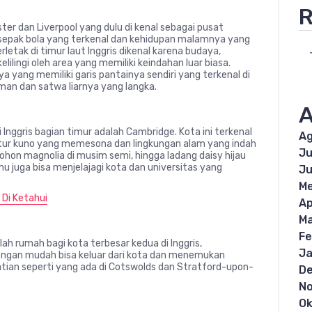
R
ster dan Liverpool yang dulu di kenal sebagai pusat
klub sepak bola yang terkenal dan kehidupan malamnya yang
letak di timur laut Inggris dikenal karena budaya,
ilingi oleh area yang memiliki keindahan luar biasa.
aya yang memiliki garis pantainya sendiri yang terkenal di
an dan satwa liarnya yang langka.
A
i Inggris bagian timur adalah Cambridge. Kota ini terkenal
Ag
ektur kuno yang memesona dan lingkungan alam yang indah
Ju
ohon magnolia di musim semi, hingga ladang daisy hijau
u juga bisa menjelajagi kota dan universitas yang
Ju
Me
 Di Ketahui
Ap
Ma
Fe
alah rumah bagi kota terbesar kedua di Inggris,
Ja
dengan mudah bisa keluar dari kota dan menemukan
atian seperti yang ada di Cotswolds dan Stratford-upon-
D
N
Ok