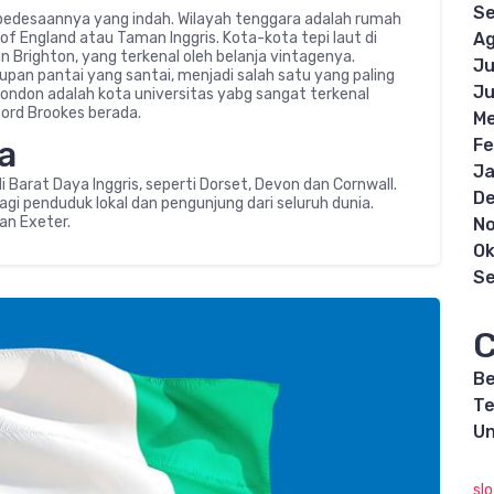
S
 pedesaannya yang indah. Wilayah tenggara adalah rumah
Ag
of England atau Taman Inggris. Kota-kota tepi laut di
n Brighton, yang terkenal oleh belanja vintagenya.
Ju
an pantai yang santai, menjadi salah satu yang paling
Ju
 London adalah kota universitas yabg sangat terkenal
ford Brookes berada.
Me
a
Fe
Ja
i Barat Daya Inggris, seperti Dorset, Devon dan Cornwall.
D
bagi penduduk lokal dan pengunjung dari seluruh dunia.
an Exeter.
N
Ok
S
C
Be
Te
Un
sl