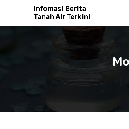
S
Infomasi Berita
k
Tanah Air Terkini
i
p
t
o
c
o
n
Mo
t
e
n
t