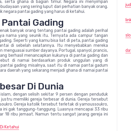
ra, serta ghana di bagian timur. Negara ini menyimpan
jud
kebudayaan yang sering luput dari perhatian banyak orang.
k negara pantai gading yang harus di ketahui.
 Pantai Gading
lin
enak banyak orang tentang pantai gading adalah perihal
sl
nya nama yang seunik itu. Ternyata ada campur tangan
ing. Seperti yang kamu bisa liat di peta, pantai gading
antai di sebelah selatannya. Itu menyebabkan mereka
da
in menguasai sumber dayanya. Portugal, spanyol, prancis,
yang berhasil menancapkan kukunya di pantai gading dan
rsebut di namai berdasarkan produk unggulan yang di
n pantai gading misalnya, saat itu di namai pantai gadum
ra daerah yang sekarang menjadi ghana di namai pantai
besar Di Dunia
slam, dengan selisih sekitar 9 persen dengan penduduk
justru memiliki gereja terbesar di dunia. Gereja tersebut
oukro. Gereja katolik tersebut terletak di yamoussoukro,
reja ini gak tanggung-tanggung. Luasnya mencapai 33 ribu
18 ribu jemaat. Namun tentu sangat jarang gereja ini
Di Ketahui