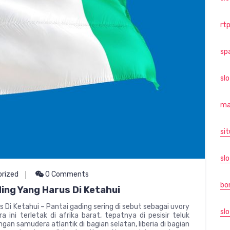
rtp
sp
sl
ma
sit
slo
rized
0 Comments
bo
ing Yang Harus Di Ketahui
 Di Ketahui – Pantai gading sering di sebut sebagai uvory
slo
 ini terletak di afrika barat, tepatnya di pesisir teluk
an samudera atlantik di bagian selatan, liberia di bagian