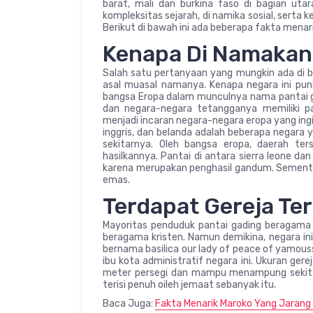
barat, mali dan burkina faso di bagian uta
kompleksitas sejarah, di namika sosial, serta 
Berikut di bawah ini ada beberapa fakta menari
Kenapa Di Namakan
Salah satu pertanyaan yang mungkin ada di b
asal muasal namanya. Kenapa negara ini pu
bangsa Eropa dalam munculnya nama pantai gad
dan negara-negara tetangganya memiliki p
menjadi incaran negara-negara eropa yang ing
inggris, dan belanda adalah beberapa negara 
sekitarnya. Oleh bangsa eropa, daerah te
hasilkannya. Pantai di antara sierra leone da
karena merupakan penghasil gandum. Sementa
emas.
Terdapat Gereja Ter
Mayoritas penduduk pantai gading beragama i
beragama kristen. Namun demikina, negara ini 
bernama basilica our lady of peace of yamouss
ibu kota administratif negara ini. Ukuran ge
meter persegi dan mampu menampung sekitar 
terisi penuh oileh jemaat sebanyak itu.
Baca Juga:
Fakta Menarik Maroko Yang Jarang 