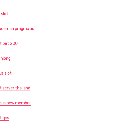
 slot
aceman pragmatic
ot bet 200
hjong
us slot
t server thailand
nus new member
t qris