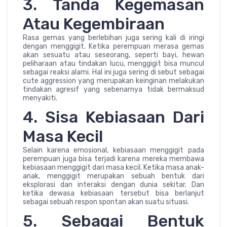
3. Tanda Kegemasan
Atau Kegembiraan
Rasa gemas yang berlebihan juga sering kali di iringi
dengan menggigit. Ketika perempuan merasa gemas
akan sesuatu atau seseorang, seperti bayi, hewan
peliharaan atau tindakan lucu, menggigit bisa muncul
sebagai reaksi alami. Hal ini juga sering di sebut sebagai
cute aggression yang merupakan keinginan melakukan
tindakan agresif yang sebenarnya tidak bermaksud
menyakiti.
4. Sisa Kebiasaan Dari
Masa Kecil
Selain karena emosional, kebiasaan menggigit pada
perempuan juga bisa terjadi karena mereka membawa
kebiasaan menggigit dari masa kecil. Ketika masa anak-
anak, menggigit merupakan sebuah bentuk dari
eksplorasi dan interaksi dengan dunia sekitar. Dan
ketika dewasa kebiasaan tersebut bisa berlanjut
sebagai sebuah respon spontan akan suatu situasi.
5. Sebagai Bentuk