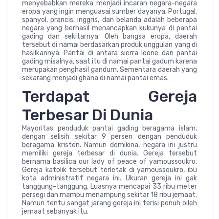
menyebabkan mereka menjadi incaran negara-negara
eropa yang ingin menguasai sumber dayanya. Portugal,
spanyol, prancis, inggris, dan belanda adalah beberapa
negara yang berhasil menancapkan kukunya di pantai
gading dan sekitarnya. Oleh bangsa eropa, daerah
tersebut di namai berdasarkan produk unggulan yang di
hasilkannya. Pantai di antara sierra leone dan pantai
gading misalnya, saat itu di namai pantai gadum karena
merupakan penghasil gandum. Sementara daerah yang
sekarang menjadi ghana di namai pantai emas.
Terdapat Gereja
Terbesar Di Dunia
Mayoritas penduduk pantai gading beragama islam,
dengan selisih sekitar 9 persen dengan penduduk
beragama kristen. Namun demikina, negara ini justru
memiliki gereja terbesar di dunia. Gereja tersebut
bernama basilica our lady of peace of yamoussoukro.
Gereja katolik tersebut terletak di yamoussoukro, ibu
kota administratif negara ini. Ukuran gereja ini gak
tanggung-tanggung. Luasnya mencapai 33 ribu meter
persegi dan mampu menampung sekitar 18 ribu jemaat.
Namun tentu sangat jarang gereja ini terisi penuh oileh
jemaat sebanyak itu.