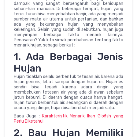
dampak yang sangat berpengaruh bagi kehidupan
sehari-hari manusia. Di beberapa tempat, hujan yang
terus turun bisa menyebabkan banjir, ada yang menjadi
sumber mata air utama untuk pertanian, dan bahkan
ada yang kekurangan hujan yang menyebakan
kekeringan. Selain yang sudah di sebutkan, hujan juga
menyimpan berbagai fakta menarik lainnya.
Penasaran? Yuk kita simak pembahasan tentang fakta
menarik hujan, sebagai berikut :
1. Ada Berbagai Jenis
Hujan
Hujan tidaklah selalu berbentuk tetesan air, karena ada
hujan gerimis, lebat sampai dengan hujan es. Hujan es
sendiri bisa terjadi karena udara dingin yang
membekukan tetesan air yang ada di awan sebelum
jatuh kebumi. Di daerah dengan cuaca hanya hangat,
hujan turun berbentuk air, sedangkan di daerah dengan
cuaca yang dingin, hujan bisa berubah menjadi salju.
Baca Juga :
Karakteristik Menarik Ikan Glofish yang
Perlu Diketahui
2. Bau Hujan Memiliki