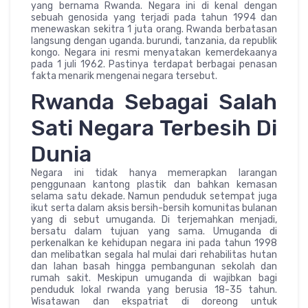
yang bernama Rwanda. Negara ini di kenal dengan
sebuah genosida yang terjadi pada tahun 1994 dan
menewaskan sekitra 1 juta orang. Rwanda berbatasan
langsung dengan uganda. burundi, tanzania, da republik
kongo. Negara ini resmi menyatakan kemerdekaanya
pada 1 juli 1962. Pastinya terdapat berbagai penasan
fakta menarik mengenai negara tersebut.
Rwanda Sebagai Salah
Sati Negara Terbesih Di
Dunia
Negara ini tidak hanya memerapkan larangan
penggunaan kantong plastik dan bahkan kemasan
selama satu dekade. Namun penduduk setempat juga
ikut serta dalam aksis bersih-bersih komunitas bulanan
yang di sebut umuganda. Di terjemahkan menjadi,
bersatu dalam tujuan yang sama. Umuganda di
perkenalkan ke kehidupan negara ini pada tahun 1998
dan melibatkan segala hal mulai dari rehabilitas hutan
dan lahan basah hingga pembangunan sekolah dan
rumah sakit. Meskipun umuganda di wajibkan bagi
penduduk lokal rwanda yang berusia 18-35 tahun.
Wisatawan dan ekspatriat di doreong untuk