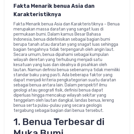
Fakta Menarik benua Asia dan
Karakteristiknya
Fakta Menarik benua Asia dan Karakteristiknya – Benua
merupakan massa daratan yang sangat luas di
permukaan bumi. Dalam kamus Besar Bahasa
Indonesia, benua didefinisikan sebagai bagian bumi
berupa tanah atau daratan yang snagat luas sehingga
bagian tengahnya tidak terpengaruh oleh angin laut.
Secara umum, benua dipahami sebagai kumpulan
wilayah deretan yang terhubung menjadi satu
kesatuan yang luas dan idealnya di pisahkan oleh
lautan. Namun definisi benua sebenarnya tidak memiliki
standar baku yang pasti. Ada beberapa faktor yang
dapat menjadi kriteria pengkategorian suatu daratan
sebagai benua antara lain. Dalam perspektif ilmu
geologi atau geografi fisik, definisi benua dapat
diperluas hingga mencakup wilayah sekitar yang
tenggelam oleh lautan dangkal, landas benua, lereng
benua serta pulau-pulau yang secara geologis
tergabung sebagai bagian dari benua tersebut.
1. Benua Terbesar di
Muka Bumi