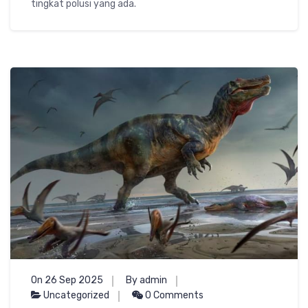
tingkat polusi yang ada.
On 26 Sep 2025
By admin
Uncategorized
0 Comments