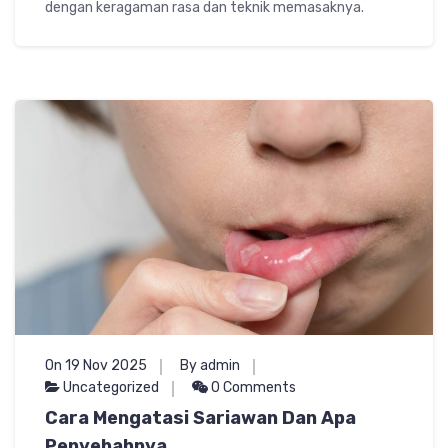
dengan keragaman rasa dan teknik memasaknya.
On 19 Nov 2025
By admin
Uncategorized
0 Comments
Cara Mengatasi Sariawan Dan Apa
Penyebabnya