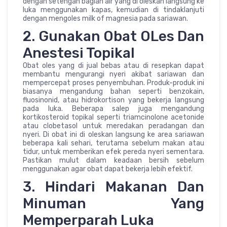
dengan setengah bagian air yang di oleskan langsung ke
luka menggunakan kapas, kemudian di tindaklanjuti
dengan mengoles milk of magnesia pada sariawan.
2. Gunakan Obat OLes Dan
Anestesi Topikal
Obat oles yang di jual bebas atau di resepkan dapat
membantu mengurangi nyeri akibat sariawan dan
mempercepat proses penyembuhan. Produk-produk ini
biasanya mengandung bahan seperti benzokain,
fluosinonid, atau hidrokortison yang bekerja langsung
pada luka. Beberapa salep juga mengandung
kortikosteroid topikal seperti triamcinolone acetonide
atau clobetasol untuk meredakan peradangan dan
nyeri. Di obat ini di oleskan langsung ke area sariawan
beberapa kali sehari, terutama sebelum makan atau
tidur, untuk memberikan efek pereda nyeri sementara.
Pastikan mulut dalam keadaan bersih sebelum
menggunakan agar obat dapat bekerja lebih efektif.
3. Hindari Makanan Dan
Minuman Yang
Memperparah Luka