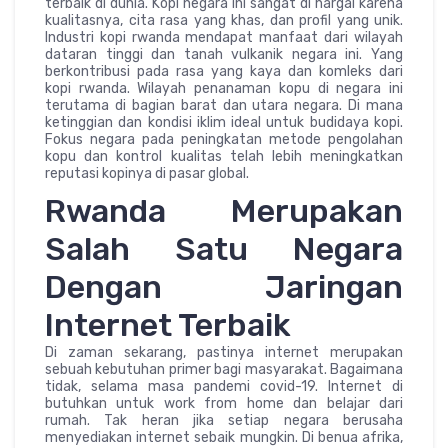
terbaik di dunia. Kopi negara ini sangat di hargai karena
kualitasnya, cita rasa yang khas, dan profil yang unik.
Industri kopi rwanda mendapat manfaat dari wilayah
dataran tinggi dan tanah vulkanik negara ini. Yang
berkontribusi pada rasa yang kaya dan komleks dari
kopi rwanda. Wilayah penanaman kopu di negara ini
terutama di bagian barat dan utara negara. Di mana
ketinggian dan kondisi iklim ideal untuk budidaya kopi.
Fokus negara pada peningkatan metode pengolahan
kopu dan kontrol kualitas telah lebih meningkatkan
reputasi kopinya di pasar global.
Rwanda Merupakan
Salah Satu Negara
Dengan Jaringan
Internet Terbaik
Di zaman sekarang, pastinya internet merupakan
sebuah kebutuhan primer bagi masyarakat. Bagaimana
tidak, selama masa pandemi covid-19. Internet di
butuhkan untuk work from home dan belajar dari
rumah. Tak heran jika setiap negara berusaha
menyediakan internet sebaik mungkin. Di benua afrika,