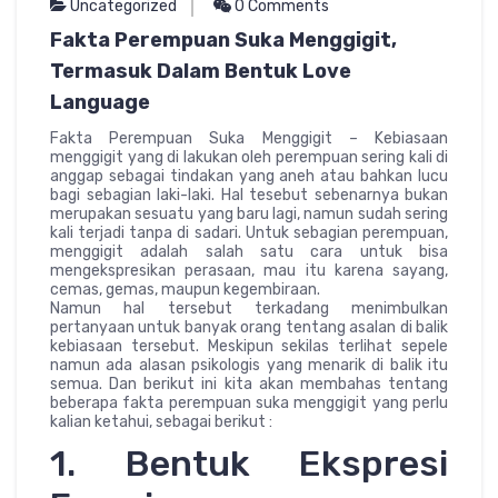
Uncategorized
0 Comments
Fakta Perempuan Suka Menggigit,
Termasuk Dalam Bentuk Love
Language
Fakta Perempuan Suka Menggigit – Kebiasaan
menggigit yang di lakukan oleh perempuan sering kali di
anggap sebagai tindakan yang aneh atau bahkan lucu
bagi sebagian laki-laki. Hal tesebut sebenarnya bukan
merupakan sesuatu yang baru lagi, namun sudah sering
kali terjadi tanpa di sadari. Untuk sebagian perempuan,
menggigit adalah salah satu cara untuk bisa
mengekspresikan perasaan, mau itu karena sayang,
cemas, gemas, maupun kegembiraan.
Namun hal tersebut terkadang menimbulkan
pertanyaan untuk banyak orang tentang asalan di balik
kebiasaan tersebut. Meskipun sekilas terlihat sepele
namun ada alasan psikologis yang menarik di balik itu
semua. Dan berikut ini kita akan membahas tentang
beberapa fakta perempuan suka menggigit yang perlu
kalian ketahui, sebagai berikut :
1. Bentuk Ekspresi