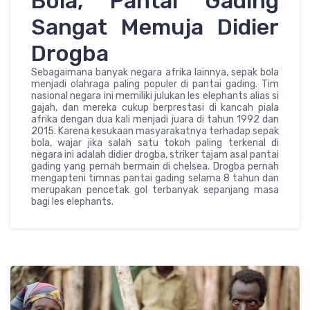
Bola, Pantai Gading
Sangat Memuja Didier
Drogba
Sebagaimana banyak negara afrika lainnya, sepak bola
menjadi olahraga paling populer di pantai gading. Tim
nasional negara ini memiliki julukan les elephants alias si
gajah, dan mereka cukup berprestasi di kancah piala
afrika dengan dua kali menjadi juara di tahun 1992 dan
2015. Karena kesukaan masyarakatnya terhadap sepak
bola, wajar jika salah satu tokoh paling terkenal di
negara ini adalah didier drogba, striker tajam asal pantai
gading yang pernah bermain di chelsea. Drogba pernah
mengapteni timnas pantai gading selama 8 tahun dan
merupakan pencetak gol terbanyak sepanjang masa
bagi les elephants.