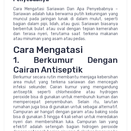
Cara Mengatasi Sariawan Dan Apa Penyebabnya –
Sariawan adalah luka berwarna putih kekuningan yang
muncul pada jaringan lunak di dalam mulut, seperti
bagian dalam pipi, lidah, atau gusi. Sariawan biasanya
berbentuk bulat atau oval dengan tepian kemerahan
dan terasa nyeri, terutama saat terkena makanan
atau minuman yang asam atau pedas.
Cara Mengatasi
1. Berkumur Dengan
Cairan Antiseptik
Berkumur secara rutin membantu menjaga kebersihan
area mulut yang terkena sariawan dan mencegah
infeksi sekunder. Cairan kumur yang mengandung
antiseptik seperti chlorhexidine atau hydrogen
peroxide bisa di gunakan untuk membunuh kuman dan
mempercepat penyembuhan. Selain itu, larutan
rumahan juga bisa di gunakan untuk sebagai alternatif.
Campuran air hangat dengan garam atau baking soda
bisa di gunakan 3 hingga 4 kali sehari untuk meredakan
nyeri dan membersihkan luka. Campuran lain yang
efektif adalah setengah bagian hidrogen peroxide