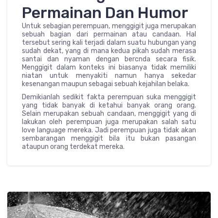
Permainan Dan Humor
Untuk sebagian perempuan, menggigit juga merupakan
sebuah bagian dari permainan atau candaan. Hal
tersebut sering kali terjadi dalam suatu hubungan yang
sudah dekat, yang di mana kedua pikah sudah merasa
santai dan nyaman dengan bercnda secara fisik.
Menggigit dalam konteks ini biasanya tidak memiliki
niatan untuk menyakiti namun hanya sekedar
kesenangan maupun sebagai sebuah kejahilan belaka.
Demikianlah sedikit fakta perempuan suka menggigit
yang tidak banyak di ketahui banyak orang orang.
Selain merupakan sebuah candaan, menggigit yang di
lakukan oleh perempuan juga merupakan salah satu
love language mereka. Jadi perempuan juga tidak akan
sembarangan menggigit bila itu bukan pasangan
ataupun orang terdekat mereka.