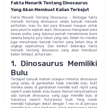
Fakta Menarik Tentang Dinosaurus
Yang Akan Membuat Kalian Terkejut
Fakta Menarik Tentang Dinosaurus – Berbagai fakta
menarik tentang dinosaurus selalu banyak menarik
perhatian, mau itu dari para ilmuwan maupun untuk
para pecinta sejarah alam. Dinosaurus merupakan para
hewan purba yang dulunya pernah mendominasi bumi
selama berjuta-juta tahun yang lalu. Selain itu mereka
juga menyimpan banyak misteri yang belum bisa di
ungkap sepenuhnya. Dan berikut beberapa fakta
menarik tentang dinosaurus yang akan membuat
kalian terkejut, antara lain :
1. Dinosaurus Memiliki
Bulu
Terdapat banyak mainan ataupun miniatur dinosaurus
yang selalu di gambarkan tidak memiliki bulu. Kulit
mereka selalu di gambarkan memiliki kulit reptil yang
seperti pada badak atau buaya. Namun kenyataannya
ada banyak dinosaurus yang juga memiliki bulu di
tubuhnya seperti Yutyrannus huali. Yang masih
memiliki hubungan dekat dengan T-rex ini di percaya
memiliki bulu yang berfungsi untuk menjaganya tetap