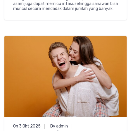
asam juga dapat memicu iritasi, sehingga sariawan bisa
muncul secara mendadak dalam jumlah yang banyak.
On 3 Okt 2025
By admin