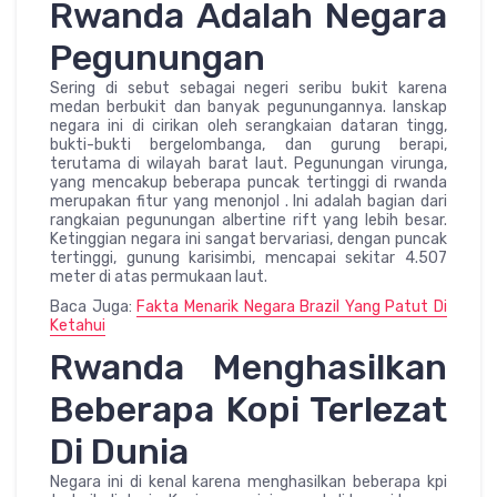
Rwanda Adalah Negara
Pegunungan
Sering di sebut sebagai negeri seribu bukit karena
medan berbukit dan banyak pegunungannya. lanskap
negara ini di cirikan oleh serangkaian dataran tingg,
bukti-bukti bergelombanga, dan gurung berapi,
terutama di wilayah barat laut. Pegunungan virunga,
yang mencakup beberapa puncak tertinggi di rwanda
merupakan fitur yang menonjol . Ini adalah bagian dari
rangkaian pegunungan albertine rift yang lebih besar.
Ketinggian negara ini sangat bervariasi, dengan puncak
tertinggi, gunung karisimbi, mencapai sekitar 4.507
meter di atas permukaan laut.
Baca Juga:
Fakta Menarik Negara Brazil Yang Patut Di
Ketahui
Rwanda Menghasilkan
Beberapa Kopi Terlezat
Di Dunia
Negara ini di kenal karena menghasilkan beberapa kpi