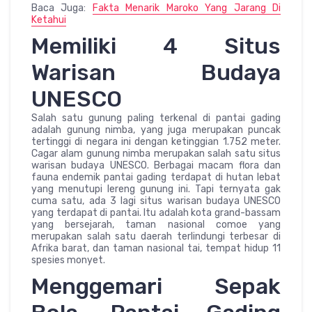
Baca Juga:
Fakta Menarik Maroko Yang Jarang Di
Ketahui
Memiliki 4 Situs
Warisan Budaya
UNESCO
Salah satu gunung paling terkenal di pantai gading
adalah gunung nimba, yang juga merupakan puncak
tertinggi di negara ini dengan ketinggian 1.752 meter.
Cagar alam gunung nimba merupakan salah satu situs
warisan budaya UNESCO. Berbagai macam flora dan
fauna endemik pantai gading terdapat di hutan lebat
yang menutupi lereng gunung ini. Tapi ternyata gak
cuma satu, ada 3 lagi situs warisan budaya UNESCO
yang terdapat di pantai. Itu adalah kota grand-bassam
yang bersejarah, taman nasional comoe yang
merupakan salah satu daerah terlindungi terbesar di
Afrika barat, dan taman nasional tai, tempat hidup 11
spesies monyet.
Menggemari Sepak