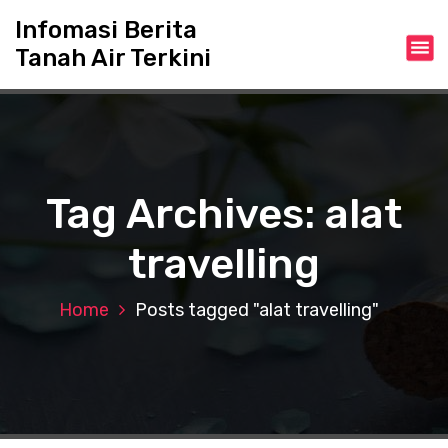
S
Infomasi Berita
k
Tanah Air Terkini
i
p
t
o
c
o
n
Tag Archives: alat
t
e
travelling
n
t
Home
Posts tagged "alat travelling"