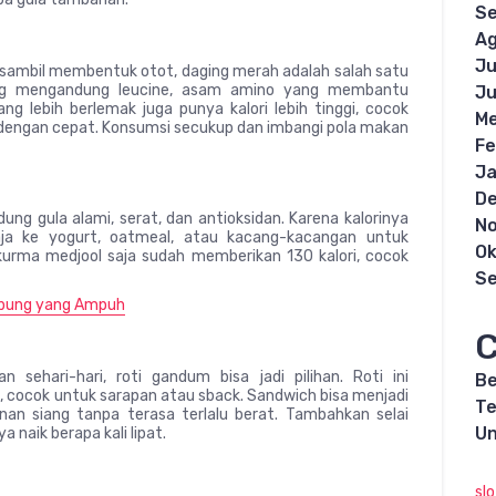
S
Ag
Ju
sambil membentuk otot, daging merah adalah salah satu
aging mengandung leucine, asam amino yang membantu
Ju
 lebih berlemak juga punya kalori lebih tinggi, cocok
Me
dengan cepat. Konsumsi secukup dan imbangi pola makan
Fe
Ja
D
ung gula alami, serat, dan antioksidan. Karena kalorinya
N
ja ke yogurt, oatmeal, atau kacang-kacangan untuk
Ok
 kurma medjool saja sudah memberikan 130 kalori, cocok
S
bung yang Ampuh
C
ehari-hari, roti gandum bisa jadi pilihan. Roti ini
Be
l, cocok untuk sarapan atau sback. Sandwich bisa menjadi
Te
n siang tanpa terasa terlalu berat. Tambahkan selai
Un
a naik berapa kali lipat.
sl