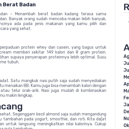
R
 Berat Badan
adan – Menambah berat badan kadang terasa sama
an. Banyak orang sudah mencoba makan lebih banyak,
kuncinya ada pada jenis makanan yang kamu pilih dan
cara yang sehat.
A
perpaduan protein whey dan casein, yang bagus untuk
ream memberi sekitar 149 kalori dan 8 gram protein.
Ag
ihan supaya penyerapan proteinnya lebih optimal. Susu
sme tubuh.
Ju
Ju
Me
padat. Satu mangkuk nasi putih saja sudah menyediakan
Ap
ntu menaikan BB. Kamu juga bisa menambah kalori dengan
Ma
tau telur orak-arik. Nasi juga mudah di kombinasikan
imu makin lengkap.
Fe
acang
Ja
D
 sehat. Segenggam kecil almond saja sudah mengandung
N
u tambahan pada yogurt, smoothie, dan roti. Kita da[at
 untuk langsung meningkatkan nilai kalorinya. Cukup
Ok
pa gula tambahan.