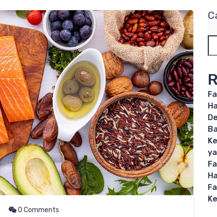
C
R
Fa
Ha
De
B
Ke
ya
Fa
Ha
Fa
Ke
0 Comments