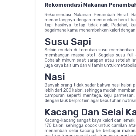
Rekomendasi Makanan Penambah
Rekomendasi Makanan Penambah Berat B
menantangnya dengan menurunkan berat bad
tapi hasilnya tetap tidak naik. Padahal, 
bagaimana kamu menambahkan kalori dengan 
Susu Sapi
Selain mudah di temukan susu memberikan 
membangun massa otot. Segelas susu full c
Cobalah minum saat sarapan atau setelah lat
juga kaya kalsium dan vitamin untuk metaboli
Nasi
Banyak orang tidak sadar bahwa nasi kalori 
lebih dari 200 kalori, sehingga mudah memba
campuran seperti mentega, keju parmesan, a
dengan lauk berprotein agar kebutuhan nutris
Kacang Dan Selai K
Kacang-kacang sangat kaya kalori dan lemak
170 kalori, sehingga cocok untuk camilan ata
menambah selai kacang ke berbagai makanan
pastikan kamu memilih selai kacang murni tan