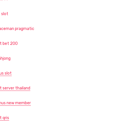
 slot
aceman pragmatic
ot bet 200
hjong
us slot
t server thailand
nus new member
t qris