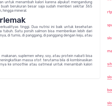
kan untuk menambah kalori karena alpukat mengandung
 buah berukuran besar saja sudah memberi sekitar 365
n, hingga mineral.
rtp
erlemak
sp
ualityas tinggi. Dua nutrisi ini baik untuk kesehatan
ubuh. Satu porsih salmon bisa memberikan lebih dari
ya, di tumis, di panggang, di panggang dengan keju, atau
sl
ma
 makanan, suplemen whey, soy, atau protein nabati bisa
 meningkatkan massa otot terutama bila di kombinasikan
sit
rnya ke smoothie atau oatmeal untuk menambah kalori
slo
bo
slo