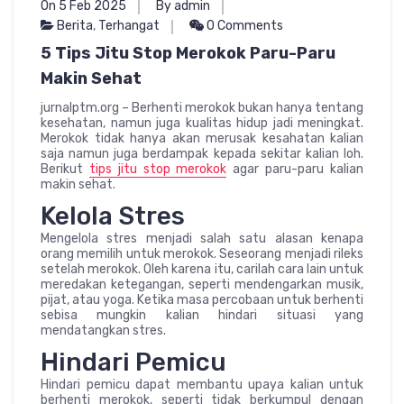
On 5 Feb 2025
By admin
Berita
,
Terhangat
0 Comments
5 Tips Jitu Stop Merokok Paru-Paru
Makin Sehat
jurnalptm.org – Berhenti merokok bukan hanya tentang
kesehatan, namun juga kualitas hidup jadi meningkat.
Merokok tidak hanya akan merusak kesahatan kalian
saja namun juga berdampak kepada sekitar kalian loh.
Berikut
tips jitu stop merokok
agar paru-paru kalian
makin sehat.
Kelola Stres
Mengelola stres menjadi salah satu alasan kenapa
orang memilih untuk merokok. Seseorang menjadi rileks
setelah merokok. Oleh karena itu, carilah cara lain untuk
meredakan ketegangan, seperti mendengarkan musik,
pijat, atau yoga. Ketika masa percobaan untuk berhenti
sebisa mungkin kalian hindari situasi yang
mendatangkan stres.
Hindari Pemicu
Hindari pemicu dapat membantu upaya kalian untuk
berhenti merokok, seperti tidak berkumpul dengan