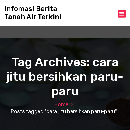
S
Infomasi Berita
k
Tanah Air Terkini
i
p
t
o
c
o
n
Tag Archives: cara
t
e
jitu bersihkan paru-
n
t
paru
Home
Posts tagged "cara jitu bersihkan paru-paru"