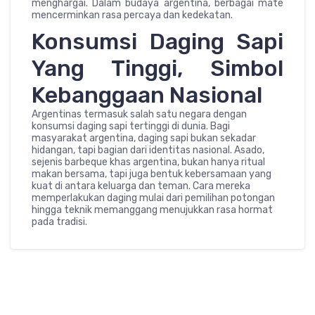
menghargai. Dalam budaya argentina, berbagai mate
mencerminkan rasa percaya dan kedekatan.
Konsumsi Daging Sapi
Yang Tinggi, Simbol
Kebanggaan Nasional
Argentinas termasuk salah satu negara dengan
konsumsi daging sapi tertinggi di dunia. Bagi
masyarakat argentina, daging sapi bukan sekadar
hidangan, tapi bagian dari identitas nasional. Asado,
sejenis barbeque khas argentina, bukan hanya ritual
makan bersama, tapi juga bentuk kebersamaan yang
kuat di antara keluarga dan teman. Cara mereka
memperlakukan daging mulai dari pemilihan potongan
hingga teknik memanggang menujukkan rasa hormat
pada tradisi.