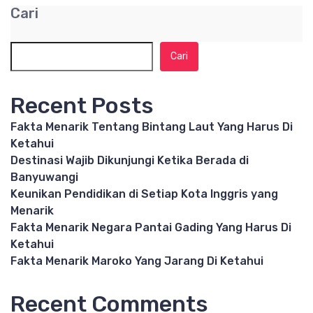
Cari
Cari
Recent Posts
Fakta Menarik Tentang Bintang Laut Yang Harus Di
Ketahui
Destinasi Wajib Dikunjungi Ketika Berada di
Banyuwangi
Keunikan Pendidikan di Setiap Kota Inggris yang
Menarik
Fakta Menarik Negara Pantai Gading Yang Harus Di
Ketahui
Fakta Menarik Maroko Yang Jarang Di Ketahui
Recent Comments