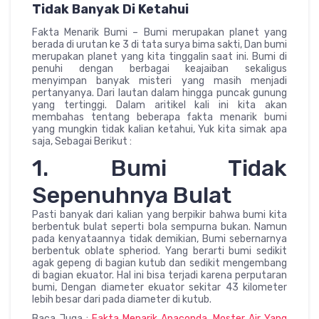
Tidak Banyak Di Ketahui
Fakta Menarik Bumi – Bumi merupakan planet yang
berada di urutan ke 3 di tata surya bima sakti, Dan bumi
merupakan planet yang kita tinggalin saat ini. Bumi di
penuhi dengan berbagai keajaiban sekaligus
menyimpan banyak misteri yang masih menjadi
pertanyanya. Dari lautan dalam hingga puncak gunung
yang tertinggi. Dalam aritikel kali ini kita akan
membahas tentang beberapa fakta menarik bumi
yang mungkin tidak kalian ketahui, Yuk kita simak apa
saja, Sebagai Berikut :
1. Bumi Tidak
Sepenuhnya Bulat
Pasti banyak dari kalian yang berpikir bahwa bumi kita
berbentuk bulat seperti bola sempurna bukan. Namun
pada kenyataannya tidak demikian, Bumi sebernarnya
berbentuk oblate spheriod. Yang berarti bumi sedikit
agak gepeng di bagian kutub dan sedikit mengembang
di bagian ekuator. Hal ini bisa terjadi karena perputaran
bumi, Dengan diameter ekuator sekitar 43 kilometer
lebih besar dari pada diameter di kutub.
Baca Juga :
Fakta Menarik Anaconda, Moster Air Yang