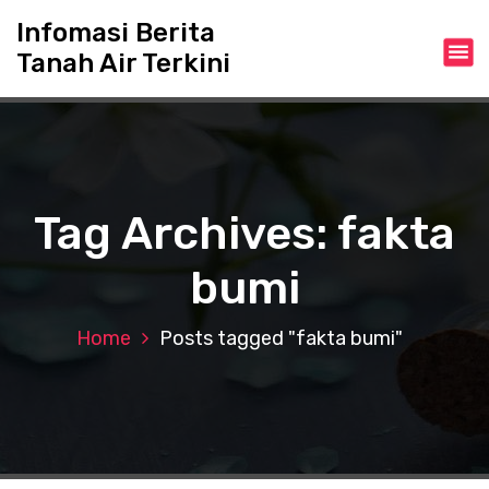
S
Infomasi Berita
k
Tanah Air Terkini
i
p
t
o
c
o
n
Tag Archives: fakta
t
e
bumi
n
t
Home
Posts tagged "fakta bumi"