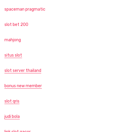
spaceman pragmatic
slot bet 200
mahjong
situs slot
slot server thailand
bonus new member
slot qris
judi bola
link slot gacor