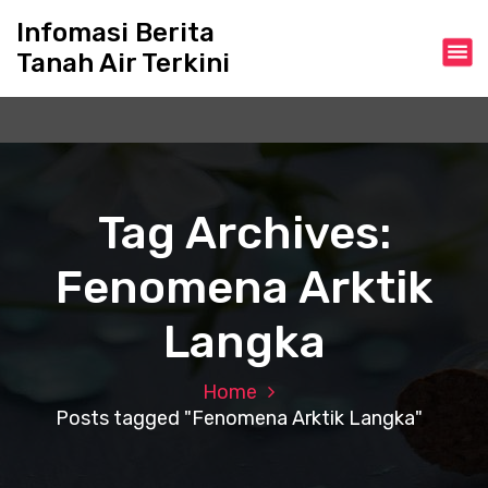
S
Infomasi Berita
k
Tanah Air Terkini
i
p
t
o
c
o
n
Tag Archives:
t
e
Fenomena Arktik
n
t
Langka
Home
Posts tagged "Fenomena Arktik Langka"