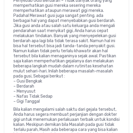
Penyebab Gusi Berdarah – Tidak banyak orang yang
memperhatikan gusi mereka sesering mereka
memperhatikan ataupun merawat gigi mereka.
Padahal Merawat gusi juga sangat penting. ada
berbagai hal yang dapat menyebabkan gusi berdarah.
Jika gusi anda atau salah satu keluarga anda mengali
pendarahan saat menyikat gigi, Anda harus cepat
melakukan tindakan. Banyak yang menyepelekan gusi
berdarah apa lagi bila tidak terasa sakit. Namun hal ini
bisa hal tersebut bisa jadi tanda-tanda penyakit gusi.
Namun kalian tidak perlu terlalu khawatir akan hal
tersebut bila kalian menaganinya sejak awal. Pastikan
saja kalian memperhatikan gejalanya dan melakukan
beberapa langkah mudah dalam rutinitas kesehatan
mulut sehari-hari. Inilah beberapa masalah-masalah
pada gusi, Sebagai berikut :
– Gusi Bengkak
– Berdarah
– Menyusut
– Nafas Tidak Sedap
– Gigi Tanggal
Bila kalian mengalami salah saktu dari gejala tersebut,
Anda harus segera membuat perjanjian dengan dokter
gigi untuk menemukan perlakuaan terbaik untuk kondisi
kalian. Meskipun demikan bila Masalah pada gusi tidak
terlalu parah, Masih ada beberapa cara yang bisa kalian