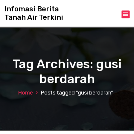
S
Infomasi Berita
k
Tanah Air Terkini
i
p
t
o
c
o
n
Tag Archives: gusi
t
e
berdarah
n
t
Home
Posts tagged "gusi berdarah"