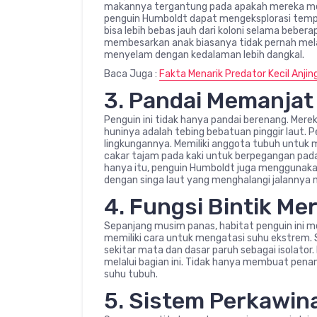
makannya tergantung pada apakah mereka memb
penguin Humboldt dapat mengeksplorasi tempa
bisa lebih bebas jauh dari koloni selama beb
membesarkan anak biasanya tidak pernah mel
menyelam dengan kedalaman lebih dangkal.
Baca Juga :
Fakta Menarik Predator Kecil Anjing
3. Pandai Memanjat
Penguin ini tidak hanya pandai berenang. Mere
huninya adalah tebing bebatuan pinggir laut.
lingkungannya. Memiliki anggota tubuh unt
cakar tajam pada kaki untuk berpegangan pada
hanya itu, penguin Humboldt juga menggunak
dengan singa laut yang menghalangi jalannya 
4. Fungsi Bintik M
Sepanjang musim panas, habitat penguin ini m
memiliki cara untuk mengatasi suhu ekstrem. 
sekitar mata dan dasar paruh sebagai isolat
melalui bagian ini. Tidak hanya membuat penam
suhu tubuh.
5. Sistem Perkawi