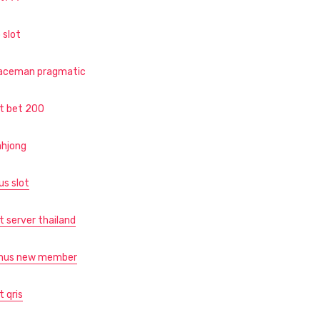
 slot
aceman pragmatic
ot bet 200
hjong
us slot
t server thailand
nus new member
t qris