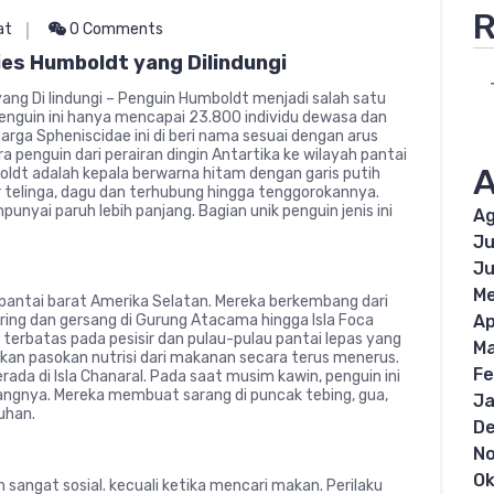
R
at
0 Comments
ies Humboldt yang Dilindungi
ang Di lindungi – Penguin Humboldt menjadi salah satu
i penguin ini hanya mencapai 23.800 individu dewasa dan
uarga Spheniscidae ini di beri nama sesuai dengan arus
penguin dari perairan dingin Antartika ke wilayah pantai
A
oldt adalah kepala berwarna hitam dengan garis putih
 telinga, dagu dan terhubung hingga tenggorokannya.
unyai paruh lebih panjang. Bagian unik penguin jenis ini
Ag
Ju
Ju
Me
 pantai barat Amerika Selatan. Mereka berkembang dari
kering dan gersang di Gurung Atacama hingga Isla Foca
Ap
 terbatas pada pesisir dan pulau-pulau pantai lepas yang
Ma
iakan pasokan nutrisi dari makanan secara terus menerus.
Fe
da di Isla Chanaral. Pada saat musim kawin, penguin ini
rangnya. Mereka membuat sarang di puncak tebing, gua,
Ja
uhan.
D
N
Ok
 sangat sosial. kecuali ketika mencari makan. Perilaku