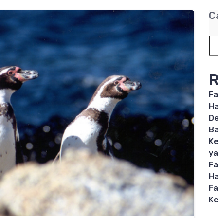
C
R
Fa
Ha
De
B
Ke
ya
Fa
Ha
Fa
Ke