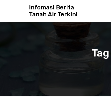
S
Infomasi Berita
k
Tanah Air Terkini
i
p
t
o
c
o
n
Tag
t
e
n
t