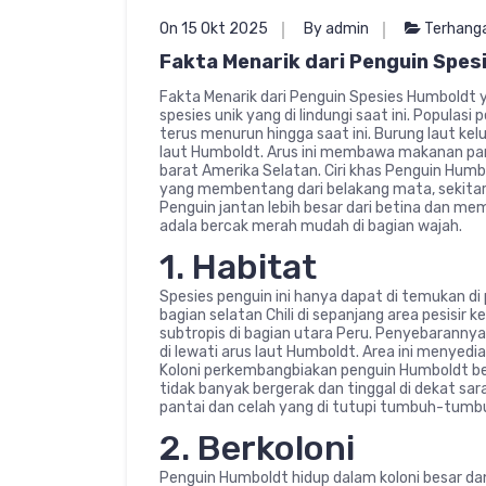
On 15 Okt 2025
By admin
Terhang
Fakta Menarik dari Penguin Spes
Fakta Menarik dari Penguin Spesies Humboldt y
spesies unik yang di lindungi saat ini. Populas
terus menurun hingga saat ini. Burung laut kel
laut Humboldt. Arus ini membawa makanan para 
barat Amerika Selatan. Ciri khas Penguin Humb
yang membentang dari belakang mata, sekitar
Penguin jantan lebih besar dari betina dan memp
adala bercak merah mudah di bagian wajah.
1. Habitat
Spesies penguin ini hanya dapat di temukan di
bagian selatan Chili di sepanjang area pesisir 
subtropis di bagian utara Peru. Penyebarannya
di lewati arus laut Humboldt. Area ini menyed
Koloni perkembangbiakan penguin Humboldt bera
tidak banyak bergerak dan tinggal di dekat sa
pantai dan celah yang di tutupi tumbuh-tumb
2. Berkoloni
Penguin Humboldt hidup dalam koloni besar dan