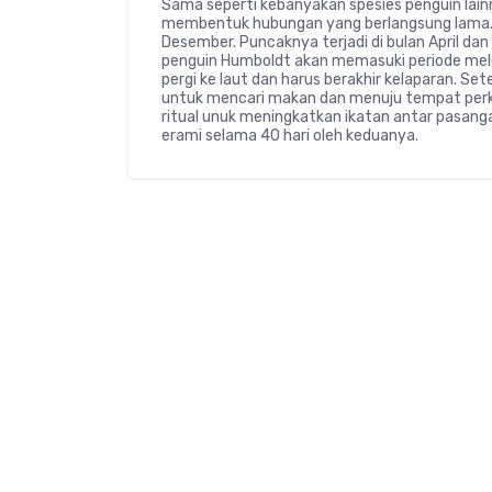
Sama seperti kebanyakan spesies penguin lai
membentuk hubungan yang berlangsung lama. M
Desember. Puncaknya terjadi di bulan April d
penguin Humboldt akan memasuki periode mele
pergi ke laut dan harus berakhir kelaparan. Sete
untuk mencari makan dan menuju tempat perk
ritual unuk meningkatkan ikatan antar pasanga
erami selama 40 hari oleh keduanya.