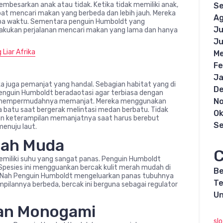
esarkan anak atau tidak. Ketika tidak memiliki anak,
S
t mencari makan yang berbeda dan lebih jauh. Mereka
Ag
erapa waktu. Sementara penguin Humboldt yang
Ju
akukan perjalanan mencari makan yang lama dan hanya
Ju
 Liar Afrika
Me
Fe
Ja
ka juga pemanjat yang handal. Sebagian habitat yang di
D
 Penguin Humboldt beradaotasi agar terbiasa dengan
N
uk mempermudahnya memanjat. Mereka menggunakan
 batu saat bergerak melintasi medan berbatu. Tidak
Ok
an keterampilan memanjatnya saat harus berebut
S
menuju laut.
erah Muda
C
emiliki suhu yang sangat panas. Penguin Humboldt
Spesies ini mengguankan bercak kulit merah mudah di
Be
or. Nah Penguin Humboldt mengeluarkan panas tubuhnya
Te
pilannya berbeda, bercak ini berguna sebagai regulator
Un
nan Monogami
sl