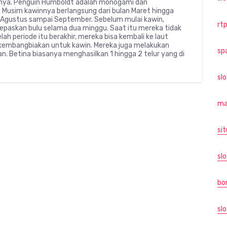
nnya. Penguin Humboldt adalah monogami dan
usim kawinnya berlangsung dari bulan Maret hingga
an Agustus sampai September. Sebelum mulai kawin,
rtp
paskan bulu selama dua minggu. Saat itu mereka tidak
lah periode itu berakhir, mereka bisa kembali ke laut
embangbiakan untuk kawin. Mereka juga melakukan
sp
n. Betina biasanya menghasilkan 1 hingga 2 telur yang di
sl
ma
sit
slo
bo
slo