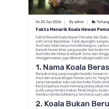
On 20 Jun 2026
By admin
Terhan
Fakta Menarik Koala Hewan Pemal
Fakta Menarik Koala Hewan Pemalas dari Suku A
sulit untuk dipisahkan. Tidak dipungkiri, kangu
Australia tidak hanya memiliki kanguru, sama se
banyak hewan khas yang populer dan koala me
Australia dan hidup di wilayah timur dan tengg
menggemaskan, juga dikenal sebagai salah sat
1. Nama Koala Beras
Banyak orang yang mungkin berpikir, hewan ini
imut dan sesuai dengan hewan satu ini. Yang b
yang merupakan suku asli Australia. Koala send
Kenyataannya, koala memang jarang sekali min
putih yang mereka makan. Meski begitu, koala 
mereka membutuhkannya terutama saat udar
2. Koala Bukan Ber