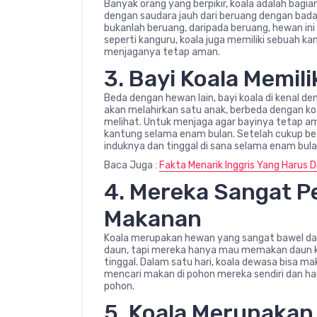
Banyak orang yang berpikir, koala adalah bagia
dengan saudara jauh dari beruang dengan bad
bukanlah beruang, daripada beruang, hewan ini 
seperti kanguru, koala juga memiliki sebuah 
menjaganya tetap aman.
3. Bayi Koala Memil
Beda dengan hewan lain, bayi koala di kenal d
akan melahirkan satu anak, berbeda dengan koal
melihat. Untuk menjaga agar bayinya tetap a
kantung selama enam bulan. Setelah cukup bes
induknya dan tinggal di sana selama enam bula
Baca Juga :
Fakta Menarik Inggris Yang Harus D
4. Mereka Sangat P
Makanan
Koala merupakan hewan yang sangat bawel d
daun, tapi mereka hanya mau memakan daun k
tinggal. Dalam satu hari, koala dewasa bisa ma
mencari makan di pohon mereka sendiri dan h
pohon.
5. Koala Merupaka