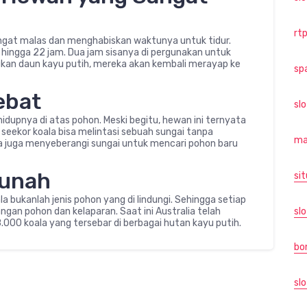
rtp
ngat malas dan menghabiskan waktunya untuk tidur.
8 hingga 22 jam. Dua jam sisanya di pergunakan untuk
kan daun kayu putih, mereka akan kembali merayap ke
sp
ebat
sl
idupnya di atas pohon. Meski begitu, hewan ini ternyata
 seekor koala bisa melintasi sebuah sungai tanpa
ma
a juga menyeberangi sungai untuk mencari pohon baru
Punah
sit
 bukanlah jenis pohon yang di lindungi. Sehingga setiap
ngan pohon dan kelaparan. Saat ini Australia telah
slo
000 koala yang tersebar di berbagai hutan kayu putih.
bo
slo