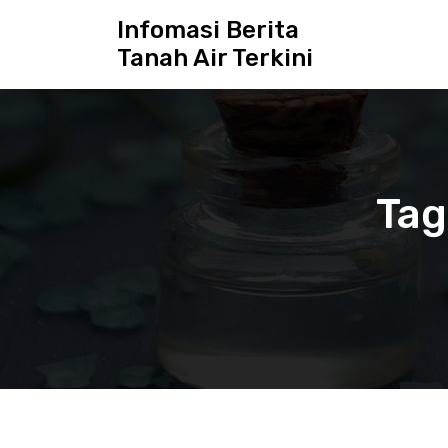
S
Infomasi Berita
k
Tanah Air Terkini
i
p
t
o
c
o
n
Tag
t
e
n
t