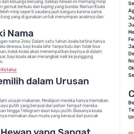
n dari keluarga beruang. Seklias hewan ini memang mirip
S
an gemuk berbulu dan kuping yang bundar. Namun Koala
Ag
lebih mirip seperti saudara jauh kanguru karena sama
kantung yang di gunakan untuk menyimpan anaknya dan
Ju
Ju
iki Nama
Me
Fe
engan nama Joey. Dalam satu tahun, koala betina hanya
Ja
a dewasa, bayi koala lahir tanpa bulu dan tidak bisa
man, induk koala akan menempatkan bayinya di dalam
D
ar, bayi koala akan merangkak naik ke punggung
N
n.
Ok
i Ketahui
S
emilih dalam Urusan
C
alam urusan makanan. Meskipun mereka hanya memakan
Be
ayu putih yang berasal dari pohon tempat mereka
Te
kan hingga 1 kilogram daun kayu putih. Biasanya koala
anya memakan daun muda yang berasal dari puncak
Un
n Hewan yang Sangat
sl