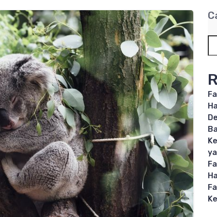
C
R
Fa
Ha
De
B
Ke
ya
Fa
Ha
Fa
Ke