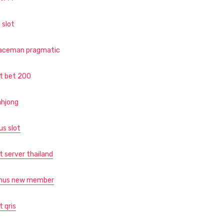
 slot
aceman pragmatic
ot bet 200
hjong
us slot
t server thailand
nus new member
t qris