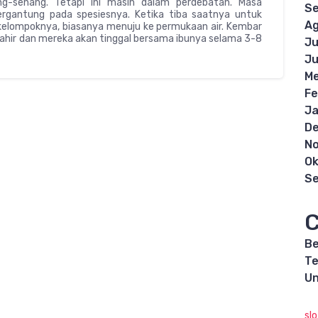
ng-senang. Tetapi ini masih dalam perdebatan. Masa
S
ergantung pada spesiesnya. Ketika tiba saatnya untuk
Ag
 kelompoknya, biasanya menuju ke permukaan air. Kembar
 lahir dan mereka akan tinggal bersama ibunya selama 3-8
Ju
Ju
Me
Fe
Ja
D
N
Ok
S
C
Be
Te
Un
sl