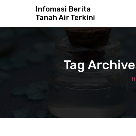
S
Infomasi Berita
k
Tanah Air Terkini
i
p
t
o
c
o
n
Tag Archive
t
e
n
H
t