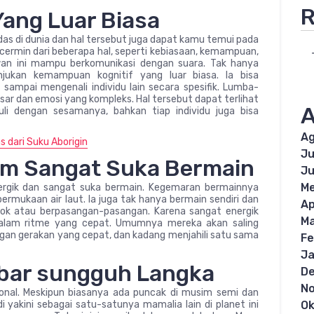
R
ang Luar Biasa
s di dunia dan hal tersebut juga dapat kamu temui pada
rmin dari beberapa hal, seperti kebiasaan, kemampuan,
wan ini mampu berkomunikasi dengan suara. Tak hanya
ukan kemampuan kognitif yang luar biasa. Ia bisa
, sampai mengenali individu lain secara spesifik. Lumba-
r dan emosi yang kompleks. Hal tersebut dapat terlihat
A
li dengan sesamanya, bahkan tiap individu juga bisa
Ag
 dari Suku Aborigin
Ju
 Sangat Suka Bermain
Ju
Me
gik dan sangat suka bermain. Kegemaran bermainnya
ermukaan air laut. Ia juga tak hanya bermain sendiri dan
Ap
mpok atau berpasangan-pasangan. Karena sangat energik
Ma
 dalam ritme yang cepat. Umumnya mereka akan saling
gan gerakan yang cepat, dan kadang menjahili satu sama
Fe
Ja
ar sungguh Langka
D
N
ional. Meskipun biasanya ada puncak di musim semi dan
Ok
i yakini sebagai satu-satunya mamalia lain di planet ini