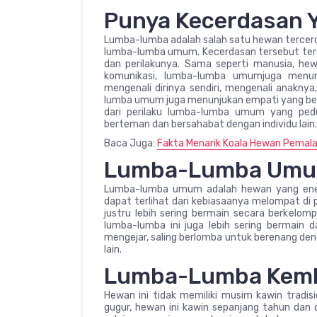
Punya Kecerdasan Y
Lumba-lumba adalah salah satu hewan tercerda
lumba-lumba umum. Kecerdasan tersebut terce
dan perilakunya. Sama seperti manusia, he
komunikasi, lumba-lumba umumjuga menunj
mengenali dirinya sendiri, mengenali anaknya
lumba umum juga menunjukan empati yang besa
dari perilaku lumba-lumba umum yang pedu
berteman dan bersahabat dengan individu lain.
Baca Juga:
Fakta Menarik Koala Hewan Pemalas
Lumba-Lumba Umum
Lumba-lumba umum adalah hewan yang ener
dapat terlihat dari kebiasaanya melompat di p
justru lebih sering bermain secara berkelo
lumba-lumba ini juga lebih sering bermain
mengejar, saling berlomba untuk berenang den
lain.
Lumba-Lumba Kemb
Hewan ini tidak memiliki musim kawin tradis
gugur, hewan ini kawin sepanjang tahun dan d