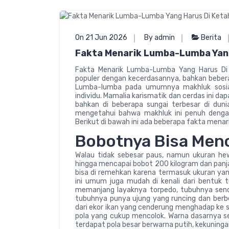
On 21 Jun 2026
By admin
Berita
Fakta Menarik Lumba-Lumba Yang
Fakta Menarik Lumba-Lumba Yang Harus Di
populer dengan kecerdasannya, bahkan bebera
Lumba-lumba pada umumnya makhluk sosial
individu. Mamalia karismatik dan cerdas ini da
bahkan di beberapa sungai terbesar di duni
mengetahui bahwa makhluk ini penuh dengan 
Berikut di bawah ini ada beberapa fakta menar
Bobotnya Bisa Menc
Walau tidak sebesar paus, namun ukuran he
hingga mencapai bobot 200 kilogram dan panj
bisa di remehkan karena termasuk ukuran yan
ini umum juga mudah di kenali dari bentuk t
memanjang layaknya torpedo, tubuhnya sendiri t
tubuhnya punya ujung yang runcing dan berb
dari ekor ikan yang cenderung menghadap ke s
pola yang cukup mencolok. Warna dasarnya sen
terdapat pola besar berwarna putih, kekuningan