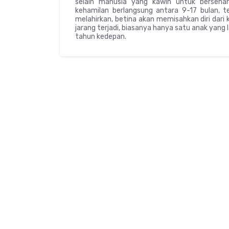
selain manusia yang kawin untuk bersena
kehamilan berlangsung antara 9-17 bulan, t
melahirkan, betina akan memisahkan diri dari
jarang terjadi, biasanya hanya satu anak yang
tahun kedepan.