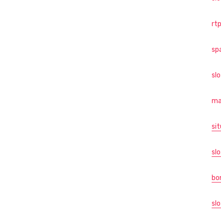
rtp
sp
sl
ma
sit
slo
bo
slo