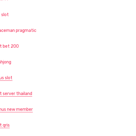
 slot
aceman pragmatic
ot bet 200
hjong
us slot
t server thailand
nus new member
t qris