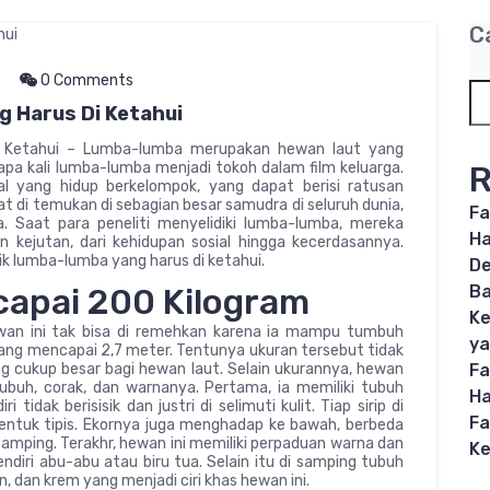
C
0 Comments
 Harus Di Ketahui
 Ketahui – Lumba-lumba merupakan hewan laut yang
R
pa kali lumba-lumba menjadi tokoh dalam film keluarga.
 yang hidup berkelompok, yang dapat berisi ratusan
pat di temukan di sebagian besar samudra di seluruh dunia,
Fa
a. Saat para peneliti menyelidiki lumba-lumba, mereka
Ha
kejutan, dari kehidupan sosial hingga kecerdasannya.
ik lumba-lumba yang harus di ketahui.
De
B
apai 200 Kilogram
Ke
wan ini tak bisa di remehkan karena ia mampu tumbuh
ya
ang mencapai 2,7 meter. Tentunya ukuran tersebut tidak
Fa
g cukup besar bagi hewan laut. Selain ukurannya, hewan
ubuh, corak, dan warnanya. Pertama, ia memiliki tubuh
Ha
idak berisisik dan justri di selimuti kulit. Tiap sirip di
Fa
entuk tipis. Ekornya juga menghadap ke bawah, berbeda
amping. Terakhr, hewan ini memiliki perpaduan warna dan
Ke
diri abu-abu atau biru tua. Selain itu di samping tubuh
, dan krem yang menjadi ciri khas hewan ini.