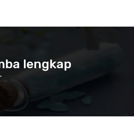
umba lengkap
"