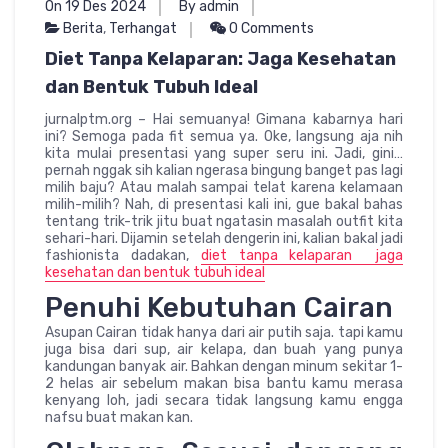
On 19 Des 2024
By admin
Berita
,
Terhangat
0 Comments
Diet Tanpa Kelaparan: Jaga Kesehatan
dan Bentuk Tubuh Ideal
jurnalptm.org – Hai semuanya! Gimana kabarnya hari
ini? Semoga pada fit semua ya. Oke, langsung aja nih
kita mulai presentasi yang super seru ini. Jadi, gini…
pernah nggak sih kalian ngerasa bingung banget pas lagi
milih baju? Atau malah sampai telat karena kelamaan
milih-milih? Nah, di presentasi kali ini, gue bakal bahas
tentang trik-trik jitu buat ngatasin masalah outfit kita
sehari-hari. Dijamin setelah dengerin ini, kalian bakal jadi
fashionista dadakan,
diet tanpa kelaparan jaga
kesehatan dan bentuk tubuh ideal
Penuhi Kebutuhan Cairan
Asupan Cairan tidak hanya dari air putih saja. tapi kamu
juga bisa dari sup, air kelapa, dan buah yang punya
kandungan banyak air. Bahkan dengan minum sekitar 1-
2 helas air sebelum makan bisa bantu kamu merasa
kenyang loh, jadi secara tidak langsung kamu engga
nafsu buat makan kan.