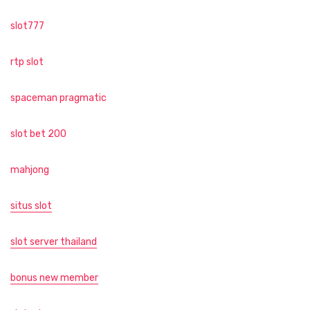
slot777
rtp slot
spaceman pragmatic
slot bet 200
mahjong
situs slot
slot server thailand
bonus new member