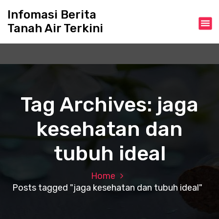
S
Infomasi Berita
k
Tanah Air Terkini
i
p
t
o
c
o
n
Tag Archives: jaga
t
e
kesehatan dan
n
t
tubuh ideal
Home
Posts tagged "jaga kesehatan dan tubuh ideal"