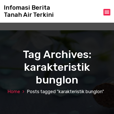
S
Infomasi Berita
k
Tanah Air Terkini
i
p
t
o
c
o
n
Tag Archives:
t
e
karakteristik
n
t
bunglon
Home
Posts tagged "karakteristik bunglon"