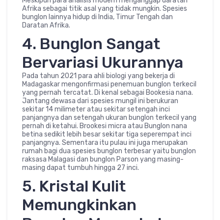
Meskipun para analisis modern menganggap daratan
Afrika sebagai titik asal yang tidak mungkin. Spesies
bunglon lainnya hidup di India, Timur Tengah dan
Daratan Afrika.
4. Bunglon Sangat
Bervariasi Ukurannya
Pada tahun 2021 para ahli biologi yang bekerja di
Madagaskar mengonfirmasi penemuan bunglon terkecil
yang pernah tercatat. Di kenal sebagai Bookesia nana.
Jantang dewasa dari spesies mungil ini berukuran
sekitar 14 milimeter atau sekitar setengah inci
panjangnya dan setengah ukuran bunglon terkecil yang
pernah di ketahui. Brookesi micra atau Bunglon nana
betina sedikit lebih besar sekitar tiga seperempat inci
panjangnya. Sementara itu pulau ini juga merupakan
rumah bagi dua spesies bunglon terbesar yaitu bunglon
raksasa Malagasi dan bunglon Parson yang masing-
masing dapat tumbuh hingga 27 inci.
5. Kristal Kulit
Memungkinkan