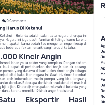
R
0 Comments
ng Harus Di Ketahui
etahui – Belanda adalah salah satu negara di eropa ini
A
ya. Negara ini juga pasti familiar di telinga kamu karena
amun, apakah kamu sudah tau mengenari negeri kerap di
Ag
ini ada beberapa fakta menarik yang harus di ketahui.
Ju
1.000 Kincir Angin
Ju
Me
lamasi lahan yaitu polder yang kompleks. Dengan sistem
ir laut dapat di pertahankan dari banjir dan air pasang.
Ap
an pompa yang dulunya di bantu oleh kincir angin sebagai
Ma
jadi cikal bakal ikon negara ini. Saat ini, kincir tersebut
tikan oleh keberadaan mesin pompa yang bisa langsung
Fe
 ke daratan. Beberapa dari kincir tradisional ini masih di
Ja
 biji-bijian. Kinderdijk merupakan wilayah di belanda yang
D
dunia karena memiliki 19 kincir angin tradisional.
N
atu Eksportir Hasil
Ok