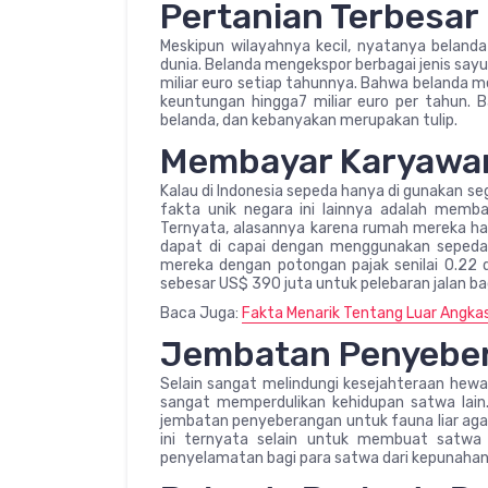
Pertanian Terbesar
Meskipun wilayahnya kecil, nyatanya belanda 
dunia. Belanda mengekspor berbagai jenis sayur
miliar euro setiap tahunnya. Bahwa belanda m
keuntungan hingga7 miliar euro per tahun. 
belanda, dan kebanyakan merupakan tulip.
Membayar Karyawa
Kalau di Indonesia sepeda hanya di gunakan seg
fakta unik negara ini lainnya adalah mem
Ternyata, alasannya karena rumah mereka hany
dapat di capai dengan menggunakan sepeda.
mereka dengan potongan pajak senilai 0.22 d
sebesar US$ 390 juta untuk pelebaran jalan 
Baca Juga:
Fakta Menarik Tentang Luar Angkas
Jembatan Penyebe
Selain sangat melindungi kesejahteraan hewan 
sangat memperdulikan kehidupan satwa lain. 
jembatan penyeberangan untuk fauna liar agar 
ini ternyata selain untuk membuat satwa 
penyelamatan bagi para satwa dari kepunahan