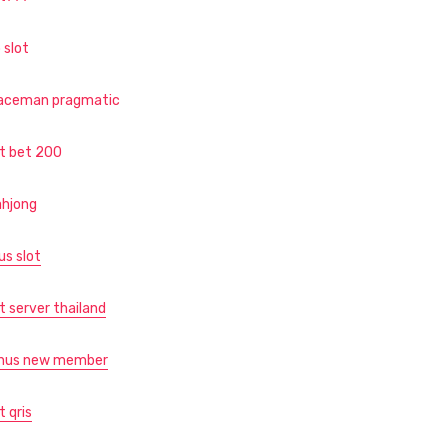
 slot
aceman pragmatic
ot bet 200
hjong
us slot
t server thailand
nus new member
t qris