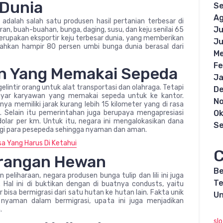
 Dunia
S
Ag
adalah salah satu produsen hasil pertanian terbesar di
Ju
an, buah-buahan, bunga, daging, susu, dan keju senilai 65
erupakan eksportir keju terbesar dunia, yang memberikan
Ju
Bahkan hampir 80 persen umbi bunga dunia berasal dari
Me
Fe
n Yang Memakai Sepeda
Ja
elintir orang untuk alat transportasi dan olahraga. Tetapi
D
bayar karyawan yang memakai sepeda untuk ke kantor.
N
a memiliki jarak kurang lebih 15 kilometer yang di rasa
Ok
 Selain itu pemerintahan juga berupaya mengapresiasi
olar per km. Untuk itu, negara ini mengalokasikan dana
S
bagi para pesepeda sehingga nyaman dan aman.
a Yang Harus Di Ketahui
C
rangan Hewan
Be
peliharaan, negara produsen bunga tulip dan lili ini juga
Te
Hal ini di buktikan dengan di buatnya condusts, yaitu
bisa bermigrasi dari satu hutan ke hutan lain. Fakta unik
Un
nyaman dalam bermigrasi, upata ini juga menjadikan
.
sl