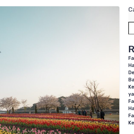
C
R
Fa
Ha
De
B
Ke
ya
Fa
Ha
Fa
Ke