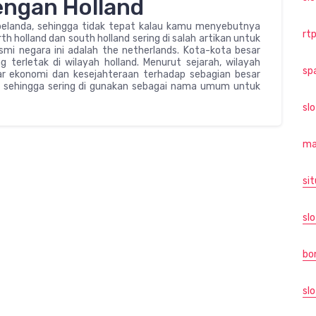
engan Holland
i belanda, sehingga tidak tepat kalau kamu menyebutnya
rtp
rth holland dan south holland sering di salah artikan untuk
mi negara ini adalah the netherlands. Kota-kota besar
terletak di wilayah holland. Menurut sejarah, wilayah
sp
sar ekonomi dan kesejahteraan terhadap sebagian besar
, sehingga sering di gunakan sebagai nama umum untuk
sl
ma
sit
slo
bo
slo