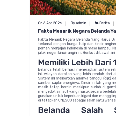
On 6 Apr 2026
By admin
Berita
Fakta Menarik Negara Belanda Ya
Fakta Menarik Negara Belanda Yang Harus Di K
terkenal dengan bunga tulip dan kincir anginn
pernah menjajah Indonesia di masa lampau. N
juluki negeri kincir angin ini. Berikut di bawah 
Memiliki Lebih Dari 
Belanda telah berhasil menerapkan sistem rek
ini, wilayah daratan yang lebih rendah dari a
Sistem ini melibatkan adanya tanggul (dijk) d
sumber suplai energinya. Kincir ini lah yang men
masih tetap berdiri meskipun sudah di gan
menyedot air laut yang masuk secara berlebihan
gunakan untuk keperluan irigasi dan menggiling
di tetapkan UNESCO sebagai salah satu warisan 
Belanda Salah S