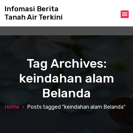
S
Infomasi Berita
k
Tanah Air Terkini
i
p
t
o
c
o
n
Tag Archives:
t
e
keindahan alam
n
t
Belanda
Home
Posts tagged "keindahan alam Belanda"