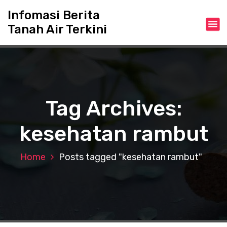
S
Infomasi Berita
k
Tanah Air Terkini
i
p
t
o
c
o
n
Tag Archives:
t
e
kesehatan rambut
n
t
Home
Posts tagged "kesehatan rambut"