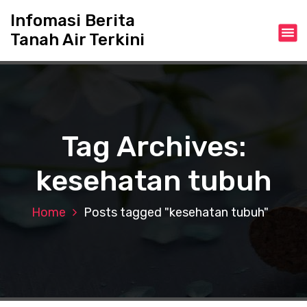
S
Infomasi Berita
k
Tanah Air Terkini
i
p
t
o
c
o
n
Tag Archives:
t
e
kesehatan tubuh
n
t
Home
Posts tagged "kesehatan tubuh"