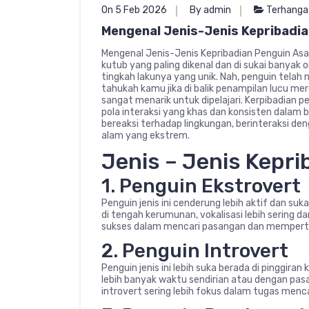
On 5 Feb 2026
By admin
Terhanga
Mengenal Jenis-Jenis Kepribadia
Mengenal Jenis-Jenis Kepribadian Penguin As
kutub yang paling dikenal dan di sukai banya
tingkah lakunya yang unik. Nah, penguin telah
tahukah kamu jika di balik penampilan lucu me
sangat menarik untuk dipelajari. Kerpibadian pe
pola interaksi yang khas dan konsisten dalam b
bereaksi terhadap lingkungan, berinteraksi d
alam yang ekstrem.
Jenis – Jenis Kepr
1. Penguin Ekstrovert
Penguin jenis ini cenderung lebih aktif dan suka
di tengah kerumunan, vokalisasi lebih sering da
sukses dalam mencari pasangan dan memperta
2. Penguin Introvert
Penguin jenis ini lebih suka berada di pinggira
lebih banyak waktu sendirian atau dengan pas
introvert sering lebih fokus dalam tugas men