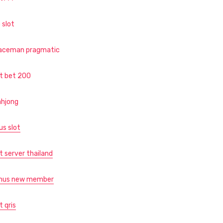
 slot
aceman pragmatic
ot bet 200
hjong
us slot
t server thailand
nus new member
t qris