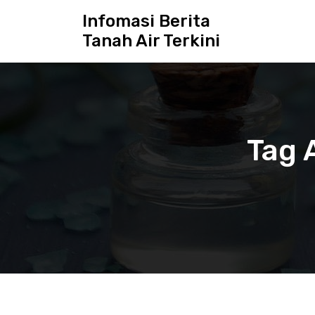
S
Infomasi Berita
k
Tanah Air Terkini
i
p
t
o
c
o
n
Tag 
t
e
n
t