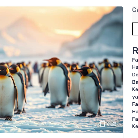
C
R
Fa
Ha
De
B
Ke
ya
Fa
Ha
Fa
Ke