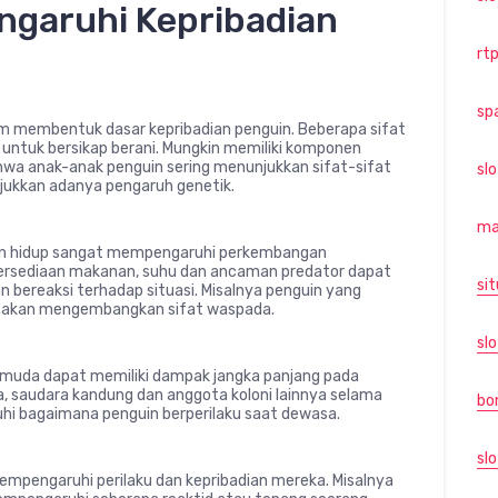
ngaruhi Kepribadian
rtp
sp
m membentuk dasar kepribadian penguin. Beberapa sifat
 untuk bersikap berani. Mungkin memiliki komponen
hwa anak-anak penguin sering menunjukkan sifat-sifat
sl
jukkan adanya pengaruh genetik.
ma
dan hidup sangat mempengaruhi perkembangan
etersediaan makanan, suhu dan ancaman predator dapat
sit
bereaksi terhadap situasi. Misalnya penguin yang
r akan mengembangkan sifat waspada.
slo
 muda dapat memiliki dampak jangka panjang pada
a, saudara kandung dan anggota koloni lainnya selama
bo
 bagaimana penguin berperilaku saat dewasa.
slo
mpengaruhi perilaku dan kepribadian mereka. Misalnya