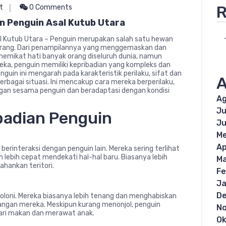
R
t
0 Comments
n Penguin Asal Kutub Utara
al Kutub Utara – Penguin merupakan salah satu hewan
k orang. Dari penampilannya yang menggemaskan dan
 memikat hati banyak orang diseluruh dunia, namun
reka, penguin memiliki kepribadian yang kompleks dan
nguin ini mengarah pada karakteristik perilaku, sifat dan
A
erbagai situasi. Ini mencakup cara mereka berperilaku,
engan sesama penguin dan beradaptasi dengan kondisi
Ag
Ju
ibadian Penguin
Ju
Me
Ap
 berinteraksi dengan penguin lain. Mereka sering terlihat
n lebih cepat mendekati hal-hal baru. Biasanya lebih
Ma
hankan teritori.
Fe
Ja
D
n koloni. Mereka biasanya lebih tenang dan menghabiskan
angan mereka. Meskipun kurang menonjol, penguin
N
cari makan dan merawat anak.
Ok