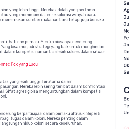
S
ian yang lebih tinggi. Mereka adalah yang pertama
Ag
atau yang memimpin dalam eksplorasi wilayah baru.
Ju
m menemukan sumber makanan baru tetapi juga berisiko
Ju
Me
Fe
erhati-hati dan pemalu. Mereka biasanya cenderung
Ja
ang bisa menjadi strategi yang baik untuk menghindari
D
f dalam kompetisi namun bisa lebih sukses dalam situasi
N
Fennec Fox yang Lucu
Ok
S
itas yang lebih tinggi. Terutama dalam
asangan. Mereka lebih sering terlibat dalam konfrontasi
C
si. Sifat agresig bisa menguntungkan dalam kompetisi
oni.
Be
Te
Un
nderung berpartisipasi dalam perilaku altrusik. Seperti
bagi tugas dalam koloni. Mereka penting dalam
langsungan hidup koloni secara keseluruhan.
sl