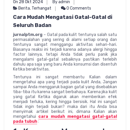
On 28 Okt 2024
By admin
Berita
,
Terhangat
0 Comments
Cara Mudah Mengatasi Gatal-Gatal di
Seluruh Badan
jurnalptm.org
– Gatal pada kulit tentunya salah satu
permasalahan yang sering di alami setiap orang dan
tentunya sangat menggangu aktivitas sehari-hari.
Biasanya reaksi ini terjadi karena adanya alergi hingga
factor lainnya, tetapi Anda tidak perlu panik jika
mengalami gatal-gatal sebaiknya pastikan terlebih
dahulu apa saja yang baru Anda konsumsi dan disentuh
Ketika beraktivitas.
Tentunya ini sangat membantu Kalian dalam
mengetahui apa yang terjadi pada kulit Anda, Jangan
sampai Anda menggaruk bagian gatal yang disebabkan
tiba-tiba itu karena sangat berbahaya. Karena jika kulit
yang gatal Ketika digaruk akan memberikan efek
menjadi terluka, kering hingga bersisik. Hal ini sangat
tidak ingin terjadi bukan? maka dari itu Anda bisa
menyimak artikel berikut ini, dimana Kalian akan
mengetahui
cara mudah mengatasi gatal-gatal
pada tubuh
: