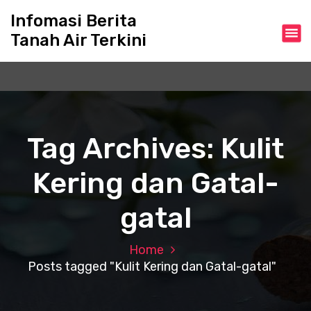
S
Infomasi Berita
k
Tanah Air Terkini
i
p
t
o
c
o
n
Tag Archives: Kulit
t
e
Kering dan Gatal-
n
t
gatal
Home
Posts tagged "Kulit Kering dan Gatal-gatal"