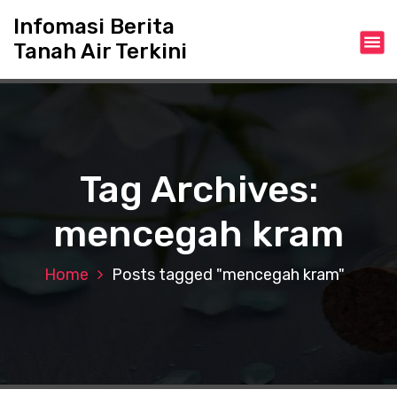
S
Infomasi Berita
k
Tanah Air Terkini
i
p
t
o
c
o
n
Tag Archives:
t
e
mencegah kram
n
t
Home
Posts tagged "mencegah kram"