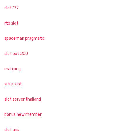
slot777
rtp slot
spaceman pragmatic
slot bet 200
mahjong
situs slot
slot server thailand
bonus new member
slot qris