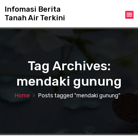
S
Infomasi Berita
k
Tanah Air Terkini
i
p
t
o
c
o
n
Tag Archives:
t
e
mendaki gunung
n
t
Home
Posts tagged "mendaki gunung"