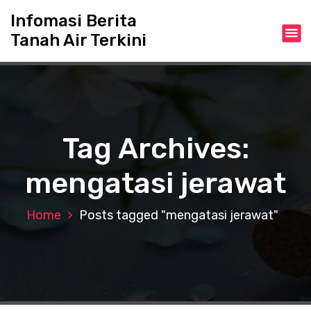
S
Infomasi Berita
k
Tanah Air Terkini
i
p
t
o
c
o
n
Tag Archives:
t
e
mengatasi jerawat
n
t
Home
Posts tagged "mengatasi jerawat"