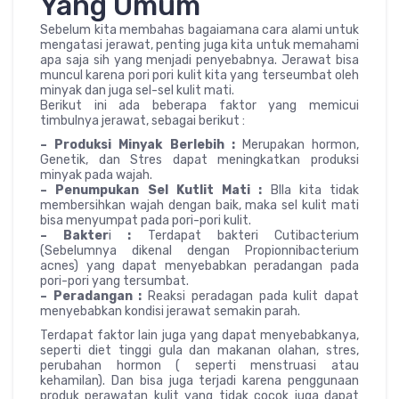
Yang Umum
Sebelum kita membahas bagaiamana cara alami untuk
mengatasi jerawat, penting juga kita untuk memahami
apa saja sih yang menjadi penyebabnya. Jerawat bisa
muncul karena pori pori kulit kita yang terseumbat oleh
minyak dan juga sel-sel kulit mati.
Berikut ini ada beberapa faktor yang memicui
timbulnya jerawat, sebagai berikut :
– Produksi Minyak Berlebih :
Merupakan hormon,
Genetik, dan Stres dapat meningkatkan produksi
minyak pada wajah.
– Penumpukan Sel Kutlit Mati
:
BIla kita tidak
membersihkan wajah dengan baik, maka sel kulit mati
bisa menyumpat pada pori-pori kulit.
– Bakter
i
:
Terdapat bakteri Cutibacterium
(Sebelumnya dikenal dengan Propionnibacterium
acnes) yang dapat menyebabkan peradangan pada
pori-pori yang tersumbat.
– Peradangan :
Reaksi peradagan pada kulit dapat
menyebabkan kondisi jerawat semakin parah.
Terdapat faktor lain juga yang dapat menyebabkanya,
seperti diet tinggi gula dan makanan olahan, stres,
perubahan hormon ( seperti menstruasi atau
kehamilan). Dan bisa juga terjadi karena penggunaan
produk perawatan kulit yang tidak cocok juga dapat