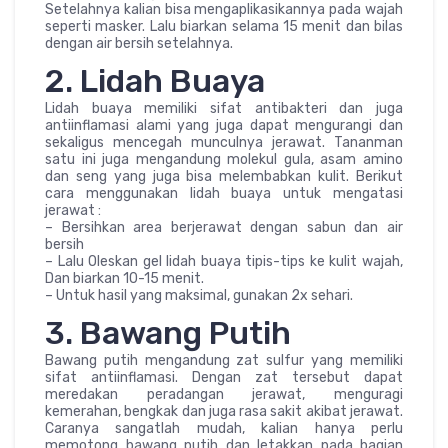
Setelahnya kalian bisa mengaplikasikannya pada wajah
seperti masker. Lalu biarkan selama 15 menit dan bilas
dengan air bersih setelahnya.
2. Lidah Buaya
Lidah buaya memiliki sifat antibakteri dan juga
antiinflamasi alami yang juga dapat mengurangi dan
sekaligus mencegah munculnya jerawat. Tananman
satu ini juga mengandung molekul gula, asam amino
dan seng yang juga bisa melembabkan kulit. Berikut
cara menggunakan lidah buaya untuk mengatasi
jerawat :
– Bersihkan area berjerawat dengan sabun dan air
bersih
– Lalu Oleskan gel lidah buaya tipis-tips ke kulit wajah,
Dan biarkan 10-15 menit.
– Untuk hasil yang maksimal, gunakan 2x sehari.
3. Bawang Putih
Bawang putih mengandung zat sulfur yang memiliki
sifat antiinflamasi. Dengan zat tersebut dapat
meredakan peradangan jerawat, menguragi
kemerahan, bengkak dan juga rasa sakit akibat jerawat.
Caranya sangatlah mudah, kalian hanya perlu
memotong bawang putih dan letakkan pada bagian