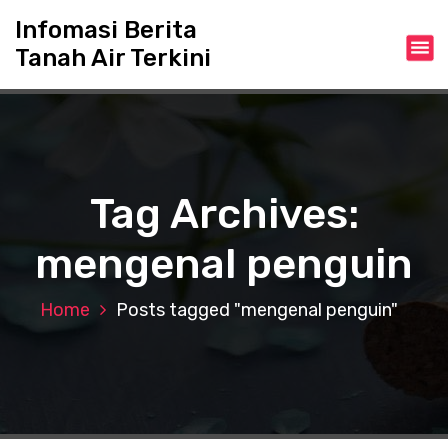
S
Infomasi Berita
k
Tanah Air Terkini
i
p
t
o
c
o
n
Tag Archives:
t
e
mengenal penguin
n
t
Home
Posts tagged "mengenal penguin"