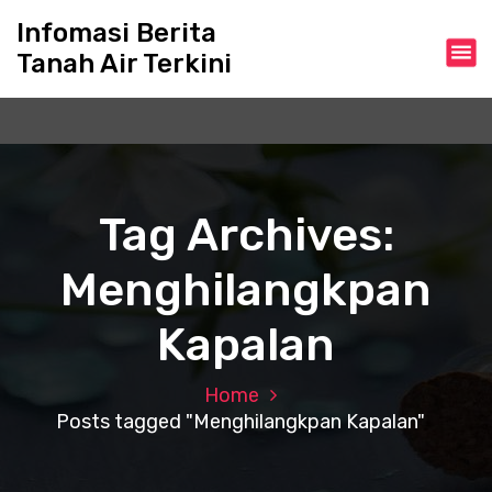
S
Infomasi Berita
k
Tanah Air Terkini
i
p
t
o
c
o
n
Tag Archives:
t
e
Menghilangkpan
n
t
Kapalan
Home
Posts tagged "Menghilangkpan Kapalan"