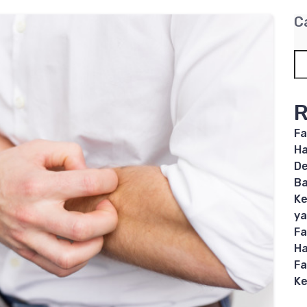
C
R
Fa
Ha
De
B
Ke
ya
Fa
Ha
Fa
Ke