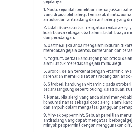
gejalanya.
1. Madu, sejumlah penelitian menunjukkan bah
yang di picu oleh alergi, termasuk rhinits, asma
antioksidan, antiradang dan anti alergi yang di 
2. Lidah Buaya, untuk mengatasi reaksi alerg
lidah buaya sebagai obat alami. Lidah buaya m
dan peradangan.
3. Oatmeal, jika anda mengalami biduran di k
meredakan gejala bentol, kemerahan dan teras
4. Yoghurt, berkat kandungan probiotik di da
alami untuk meredakan gejala rhinis alegi.
5. Brokoli, selain terkenal dengan vitamin c nya
karenakan memiliki sifat antiradang dan antiok
6. Stroberi, kandungan vitamin c pada stroberi
secara langsung seperti puding, salad buah, ku
7. Nanas, bila alergi yang anda alami menyeb
konsumsi nanas sebagai obat alergi alami. ka
dan ampuh dalam mengatasi gangguan pernapasa
8. Minyak peppermint, Sebuah peneltian menunj
antiradang yang dapat mengatasi berbagai geja
minyak peppermint dengan menggunakan diffuse