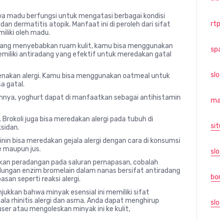
wa madu berfungsi untuk mengatasi berbagai kondisi
rtp
 dan dermatitis atopik. Manfaat ini di peroleh dari sifat
miliki oleh madu.
i yang menyebabkan ruam kulit, kamu bisa menggunakan
sp
emiliki antiradang yang efektif untuk meredakan gatal
sl
arenakan alergi. Kamu bisa menggunakan oatmeal untuk
a gatal.
lamnya, yoghurt dapat di manfaatkan sebagai antihistamin
ma
. Brokoli juga bisa meredakan alergi pada tubuh di
sit
sidan.
 inin bisa meredakan gejala alergi dengan cara di konsumsi
e maupun jus.
slo
abkan peradangan pada saluran pernapasan, cobalah
ndungan enzim bromelain dalam nanas bersifat antiradang
bo
n seperti reaksi alergi.
ukkan bahwa minyak esensial ini memiliki sifat
la rhinitis alergi dan asma. Anda dapat menghirup
slo
r atau mengoleskan minyak ini ke kulit,