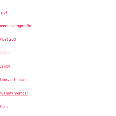
 slot
aceman pragmatic
ot bet 200
hjong
us slot
t server thailand
nus new member
t qris