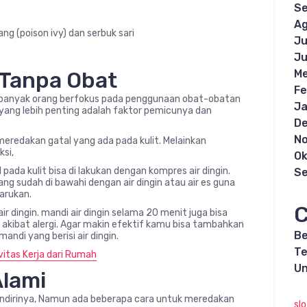
S
Ag
g (poison ivy) dan serbuk sari
Ju
Ju
Me
 Tanpa Obat
Fe
, banyak orang berfokus pada penggunaan obat-obatan
Ja
 yang lebih penting adalah faktor pemicunya dan
D
N
redakan gatal yang ada pada kulit. Melainkan
ksi,
Ok
pada kulit bisa di lakukan dengan kompres air dingin.
S
ang sudah di bawahi dengan air dingin atau air es guna
arukan.
C
ir dingin. mandi air dingin selama 20 menit juga bisa
 akibat alergi. Agar makin efektif kamu bisa tambahkan
Be
ndi yang berisi air dingin.
Te
vitas Kerja dari Rumah
Un
Alami
ndirinya, Namun ada beberapa cara untuk meredakan
sl