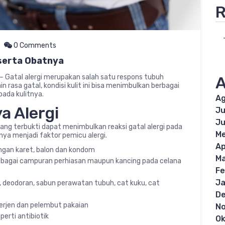
R
0 Comments
eserta Obatnya
– Gatal alergi merupakan salah satu respons tubuh
A
 rasa gatal, kondisi kulit ini bisa menimbulkan berbagai
pada kulitnya.
Ag
 Alergi
Ju
Ju
yang terbukti dapat menimbulkan reaksi gatal alergi pada
Me
ya menjadi faktor pemicu alergi.
Ap
ngan karet, balon dan kondom
Ma
sebagai campuran perhiasan maupun kancing pada celana
Fe
Ja
 deodoran, sabun perawatan tubuh, cat kuku, cat
D
erjen dan pelembut pakaian
N
perti antibiotik
Ok