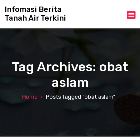
S
Infomasi Berita
k
Tanah Air Terkini
i
p
t
o
c
o
n
Tag Archives: obat
t
e
aslam
n
t
Home
Posts tagged "obat aslam"