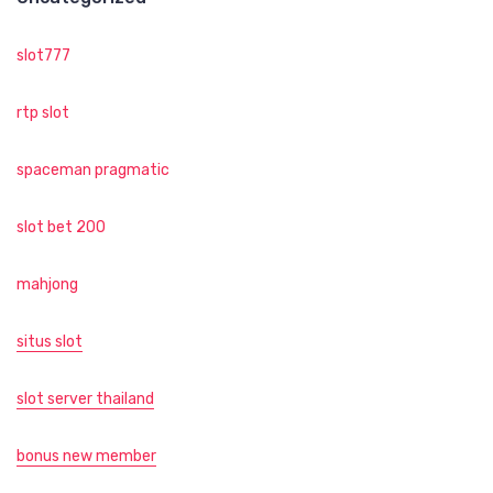
slot777
rtp slot
spaceman pragmatic
slot bet 200
mahjong
situs slot
slot server thailand
bonus new member