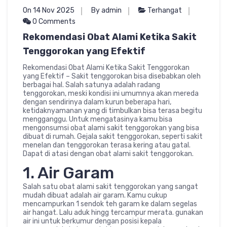
On 14 Nov 2025
By admin
Terhangat
0 Comments
Rekomendasi Obat Alami Ketika Sakit
Tenggorokan yang Efektif
Rekomendasi Obat Alami Ketika Sakit Tenggorokan
yang Efektif – Sakit tenggorokan bisa disebabkan oleh
berbagai hal. Salah satunya adalah radang
tenggorokan, meski kondisi ini umumnya akan mereda
dengan sendirinya dalam kurun beberapa hari,
ketidaknyamanan yang di timbulkan bisa terasa begitu
mengganggu. Untuk mengatasinya kamu bisa
mengonsumsi obat alami sakit tenggorokan yang bisa
dibuat di rumah. Gejala sakit tenggorokan, seperti sakit
menelan dan tenggorokan terasa kering atau gatal.
Dapat di atasi dengan obat alami sakit tenggorokan.
1. Air Garam
Salah satu obat alami sakit tenggorokan yang sangat
mudah dibuat adalah air garam. Kamu cukup
mencampurkan 1 sendok teh garam ke dalam segelas
air hangat. Lalu aduk hingg tercampur merata. gunakan
air ini untuk berkumur dengan posisi kepala