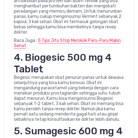
antioksidan pada protein dan asam fenolik yang bisa
menghambat pertumbuhan bakteri dan mengobati
peradangan yang memicu demam. Untuk menurunkan
panas, kamu cukup mengonsumsi Vermint sebanyak 2
kapsul, 3 kali sehari. Obat ini termasuk golongan obat
bebas sehingga kamu bisa membelinya tanpa resep
dokter.
Baca Juga :
5 Tips Jitu Stop Merokok Paru-Paru Makin
Sehat
4. Biogesic 500 mg 4
Tablet
Biogesic merupakan obat penurun panas untuk dewasa
selanjutnya yang bisa kamu konsusi. Obat ini
mengandung paracetamol yang bekerja dengan cara
menekan produksi prostaglandin sehingga suhu tubuh
dapat menurun. Kamu bisa mengonsumsi Biogesic
sebanyak 1-2 tablet, 3 kali sehari. Obat ini memang bisa
kamu peroleh tanpa resep dokter. Namun jika kamu
pernah aatu sedang menderita gagal hati atau ginjal
sebaiknya tetap konsultasikan ke dokter lebih dahulu.
5. Sumagesic 600 mg 4