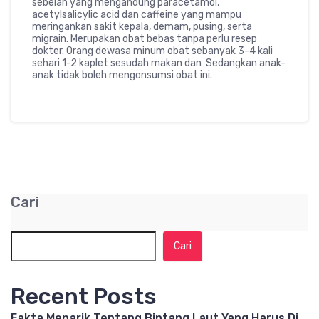
sebelah yang mengandung paracetamol,
acetylsalicylic acid dan caffeine yang mampu
meringankan sakit kepala, demam, pusing, serta
migrain. Merupakan obat bebas tanpa perlu resep
dokter. Orang dewasa minum obat sebanyak 3-4 kali
sehari 1-2 kaplet sesudah makan dan Sedangkan anak-
anak tidak boleh mengonsumsi obat ini.
Cari
Cari
Recent Posts
Fakta Menarik Tentang Bintang Laut Yang Harus Di