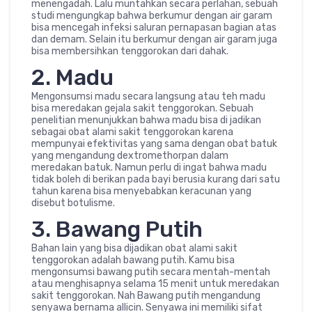
menengadah. Lalu muntahkan secara perlahan, sebuah
studi mengungkap bahwa berkumur dengan air garam
bisa mencegah infeksi saluran pernapasan bagian atas
dan demam. Selain itu berkumur dengan air garam juga
bisa membersihkan tenggorokan dari dahak.
2. Madu
Mengonsumsi madu secara langsung atau teh madu
bisa meredakan gejala sakit tenggorokan. Sebuah
penelitian menunjukkan bahwa madu bisa di jadikan
sebagai obat alami sakit tenggorokan karena
mempunyai efektivitas yang sama dengan obat batuk
yang mengandung dextromethorpan dalam
meredakan batuk. Namun perlu di ingat bahwa madu
tidak boleh di berikan pada bayi berusia kurang dari satu
tahun karena bisa menyebabkan keracunan yang
disebut botulisme.
3. Bawang Putih
Bahan lain yang bisa dijadikan obat alami sakit
tenggorokan adalah bawang putih. Kamu bisa
mengonsumsi bawang putih secara mentah-mentah
atau menghisapnya selama 15 menit untuk meredakan
sakit tenggorokan. Nah Bawang putih mengandung
senyawa bernama allicin. Senyawa ini memiliki sifat