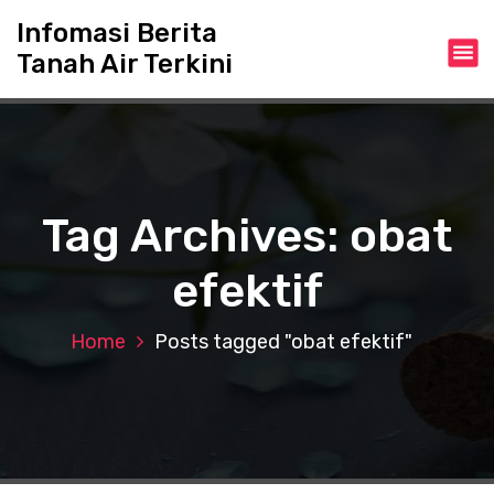
S
Infomasi Berita
k
Tanah Air Terkini
i
p
t
o
c
o
n
Tag Archives: obat
t
e
efektif
n
t
Home
Posts tagged "obat efektif"