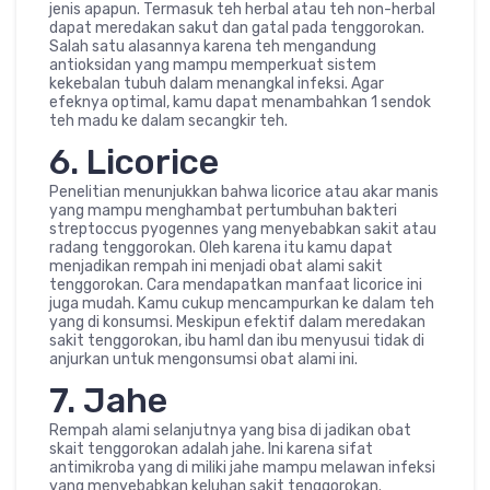
jenis apapun. Termasuk teh herbal atau teh non-herbal
dapat meredakan sakut dan gatal pada tenggorokan.
Salah satu alasannya karena teh mengandung
antioksidan yang mampu memperkuat sistem
kekebalan tubuh dalam menangkal infeksi. Agar
efeknya optimal, kamu dapat menambahkan 1 sendok
teh madu ke dalam secangkir teh.
6. Licorice
Penelitian menunjukkan bahwa licorice atau akar manis
yang mampu menghambat pertumbuhan bakteri
streptoccus pyogennes yang menyebabkan sakit atau
radang tenggorokan. Oleh karena itu kamu dapat
menjadikan rempah ini menjadi obat alami sakit
tenggorokan. Cara mendapatkan manfaat licorice ini
juga mudah. Kamu cukup mencampurkan ke dalam teh
yang di konsumsi. Meskipun efektif dalam meredakan
sakit tenggorokan, ibu haml dan ibu menyusui tidak di
anjurkan untuk mengonsumsi obat alami ini.
7. Jahe
Rempah alami selanjutnya yang bisa di jadikan obat
skait tenggorokan adalah jahe. Ini karena sifat
antimikroba yang di miliki jahe mampu melawan infeksi
yang menyebabkan keluhan sakit tenggorokan.