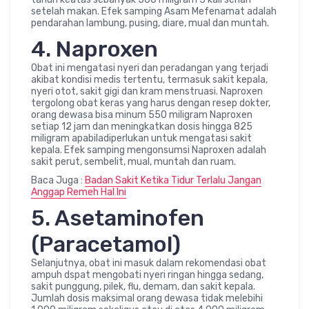
setelah makan. Efek samping Asam Mefenamat adalah
pendarahan lambung, pusing, diare, mual dan muntah.
4. Naproxen
Obat ini mengatasi nyeri dan peradangan yang terjadi
akibat kondisi medis tertentu, termasuk sakit kepala,
nyeri otot, sakit gigi dan kram menstruasi. Naproxen
tergolong obat keras yang harus dengan resep dokter,
orang dewasa bisa minum 550 miligram Naproxen
setiap 12 jam dan meningkatkan dosis hingga 825
miligram apabiladiperlukan untuk mengatasi sakit
kepala. Efek samping mengonsumsi Naproxen adalah
sakit perut, sembelit, mual, muntah dan ruam.
Baca Juga :
Badan Sakit Ketika Tidur Terlalu Jangan
Anggap Remeh Hal Ini
5. Asetaminofen
(Paracetamol)
Selanjutnya, obat ini masuk dalam rekomendasi obat
ampuh dspat mengobati nyeri ringan hingga sedang,
sakit punggung, pilek, flu, demam, dan sakit kepala.
Jumlah dosis maksimal orang dewasa tidak melebihi