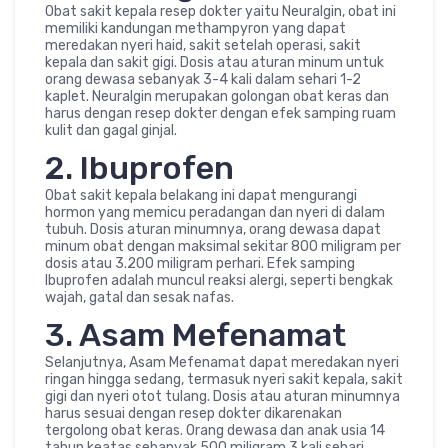
Obat sakit kepala resep dokter yaitu Neuralgin, obat ini
memiliki kandungan methampyron yang dapat
meredakan nyeri haid, sakit setelah operasi, sakit
kepala dan sakit gigi. Dosis atau aturan minum untuk
orang dewasa sebanyak 3-4 kali dalam sehari 1-2
kaplet. Neuralgin merupakan golongan obat keras dan
harus dengan resep dokter dengan efek samping ruam
kulit dan gagal ginjal.
2. Ibuprofen
Obat sakit kepala belakang ini dapat mengurangi
hormon yang memicu peradangan dan nyeri di dalam
tubuh. Dosis aturan minumnya, orang dewasa dapat
minum obat dengan maksimal sekitar 800 miligram per
dosis atau 3.200 miligram perhari. Efek samping
Ibuprofen adalah muncul reaksi alergi, seperti bengkak
wajah, gatal dan sesak nafas.
3. Asam Mefenamat
Selanjutnya, Asam Mefenamat dapat meredakan nyeri
ringan hingga sedang, termasuk nyeri sakit kepala, sakit
gigi dan nyeri otot tulang. Dosis atau aturan minumnya
harus sesuai dengan resep dokter dikarenakan
tergolong obat keras. Orang dewasa dan anak usia 14
tahun keatas sebanyak 500 miligram 3 kali sehari