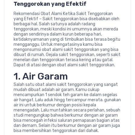
Tenggorokan yang Efektif
Rekomendasi Obat Alami Ketika Sakit Tenggorokan
yang Efektif – Sakit tenggorokan bisa disebabkan oleh
berbagai hal. Salah satunya adalah radang
tenggorokan, meski kondisi ini umumnya akan mereda
dengan sendirinya dalam kurun beberapa hari,
ketidaknyamanan yang di timbulkan bisa terasa begitu
mengganggu. Untuk mengatasinya kamu bisa
mengonsumsi obat alami sakit tenggorokan yang bisa
dibuat di rumah. Gejala sakit tenggorokan, seperti sakit
menelan dan tenggorokan terasa kering atau gatal.
Dapat di atasi dengan obat alami sakit tenggorokan.
1. Air Garam
Salah satu obat alami sakit tenggorokan yang sangat
mudah dibuat adalah air garam. Kamu cukup
mencampurkan 1 sendok teh garam ke dalam segelas
air hangat. Lalu aduk hingg tercampur merata. gunakan
air ini untuk berkumur dengan posisi kepala
menengadah. Lalu muntahkan secara perlahan, sebuah
studi mengungkap bahwa berkumur dengan air garam
bisa mencegah infeksi saluran pernapasan bagian atas
dan demam. Selain itu berkumur dengan air garam juga
bisa membersihkan tenggorokan dari dahak.