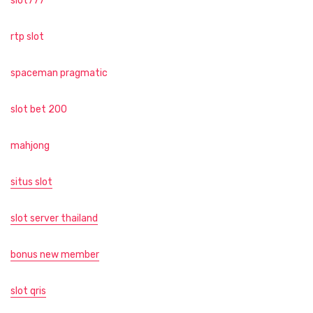
slot777
rtp slot
spaceman pragmatic
slot bet 200
mahjong
situs slot
slot server thailand
bonus new member
slot qris