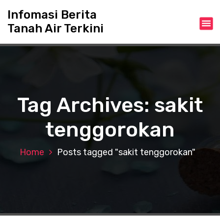
S
Infomasi Berita
k
Tanah Air Terkini
i
p
t
o
c
o
n
Tag Archives: sakit
t
e
tenggorokan
n
t
Home
Posts tagged "sakit tenggorokan"