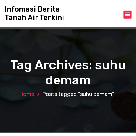
S
Infomasi Berita
k
Tanah Air Terkini
i
p
t
o
c
o
n
Tag Archives: suhu
t
e
demam
n
t
Home
Posts tagged "suhu demam"