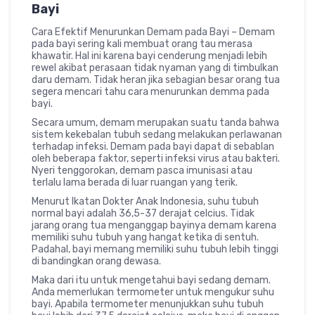
Bayi
Cara Efektif Menurunkan Demam pada Bayi – Demam
pada bayi sering kali membuat orang tau merasa
khawatir. Hal ini karena bayi cenderung menjadi lebih
rewel akibat perasaan tidak nyaman yang di timbulkan
daru demam. Tidak heran jika sebagian besar orang tua
segera mencari tahu cara menurunkan demma pada
bayi.
Secara umum, demam merupakan suatu tanda bahwa
sistem kekebalan tubuh sedang melakukan perlawanan
terhadap infeksi. Demam pada bayi dapat di sebablan
oleh beberapa faktor, seperti infeksi virus atau bakteri.
Nyeri tenggorokan, demam pasca imunisasi atau
terlalu lama berada di luar ruangan yang terik.
Menurut Ikatan Dokter Anak Indonesia, suhu tubuh
normal bayi adalah 36,5-37 derajat celcius. Tidak
jarang orang tua menganggap bayinya demam karena
memiliki suhu tubuh yang hangat ketika di sentuh.
Padahal, bayi memang memiliki suhu tubuh lebih tinggi
di bandingkan orang dewasa.
Maka dari itu untuk mengetahui bayi sedang demam.
Anda memerlukan termometer untuk mengukur suhu
bayi. Apabila termometer menunjukkan suhu tubuh