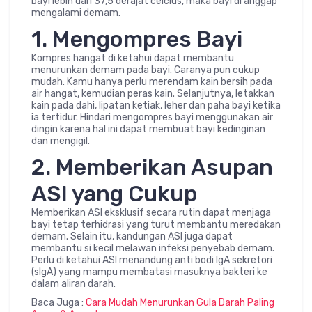
bayi lebih dari 37,5 derajat celcius, maka bayi di anggap
mengalami demam.
1. Mengompres Bayi
Kompres hangat di ketahui dapat membantu
menurunkan demam pada bayi. Caranya pun cukup
mudah. Kamu hanya perlu merendam kain bersih pada
air hangat, kemudian peras kain. Selanjutnya, letakkan
kain pada dahi, lipatan ketiak, leher dan paha bayi ketika
ia tertidur. Hindari mengompres bayi menggunakan air
dingin karena hal ini dapat membuat bayi kedinginan
dan mengigil.
2. Memberikan Asupan
ASI yang Cukup
Memberikan ASI eksklusif secara rutin dapat menjaga
bayi tetap terhidrasi yang turut membantu meredakan
demam. Selain itu, kandungan ASI juga dapat
membantu si kecil melawan infeksi penyebab demam.
Perlu di ketahui ASI menandung anti bodi IgA sekretori
(slgA) yang mampu membatasi masuknya bakteri ke
dalam aliran darah.
Baca Juga :
Cara Mudah Menurunkan Gula Darah Paling