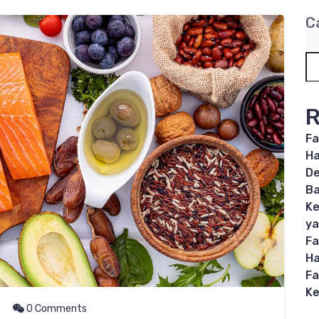
C
R
Fa
Ha
De
B
Ke
ya
Fa
Ha
Fa
Ke
0 Comments