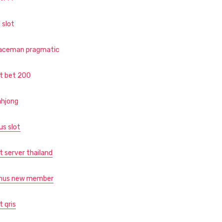
 slot
aceman pragmatic
ot bet 200
hjong
us slot
t server thailand
nus new member
t qris