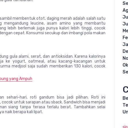
S
Ag
Ju
sambil membentuk otot, daging merah adalah salah satu
aging mengandung leucine, asam amino yang membantu
Ju
 lebih berlemak juga punya kalori lebih tinggi, cocok
Me
dengan cepat. Konsumsi secukup dan imbangi pola makan
Fe
Ja
D
ung gula alami, serat, dan antioksidan. Karena kalorinya
N
ja ke yogurt, oatmeal, atau kacang-kacangan untuk
Ok
 kurma medjool saja sudah memberikan 130 kalori, cocok
S
bung yang Ampuh
C
ehari-hari, roti gandum bisa jadi pilihan. Roti ini
Be
l, cocok untuk sarapan atau sback. Sandwich bisa menjadi
Te
n siang tanpa terasa terlalu berat. Tambahkan selai
Un
a naik berapa kali lipat.
sl