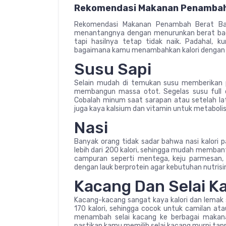
Rekomendasi Makanan Penambah
Rekomendasi Makanan Penambah Berat B
menantangnya dengan menurunkan berat bad
tapi hasilnya tetap tidak naik. Padahal, 
bagaimana kamu menambahkan kalori dengan 
Susu Sapi
Selain mudah di temukan susu memberikan 
membangun massa otot. Segelas susu full c
Cobalah minum saat sarapan atau setelah lat
juga kaya kalsium dan vitamin untuk metaboli
Nasi
Banyak orang tidak sadar bahwa nasi kalori 
lebih dari 200 kalori, sehingga mudah memba
campuran seperti mentega, keju parmesan, a
dengan lauk berprotein agar kebutuhan nutris
Kacang Dan Selai K
Kacang-kacang sangat kaya kalori dan lemak
170 kalori, sehingga cocok untuk camilan ata
menambah selai kacang ke berbagai makanan
pastikan kamu memilih selai kacang murni tan