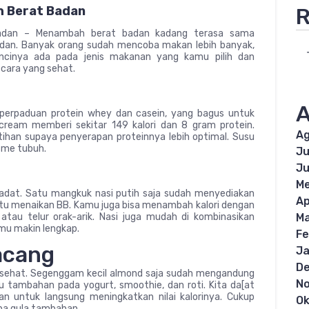
R
 Berat Badan
adan – Menambah berat badan kadang terasa sama
an. Banyak orang sudah mencoba makan lebih banyak,
kuncinya ada pada jenis makanan yang kamu pilih dan
cara yang sehat.
A
perpaduan protein whey dan casein, yang bagus untuk
ream memberi sekitar 149 kalori dan 8 gram protein.
Ag
ihan supaya penyerapan proteinnya lebih optimal. Susu
sme tubuh.
Ju
Ju
Me
padat. Satu mangkuk nasi putih saja sudah menyediakan
Ap
ntu menaikan BB. Kamu juga bisa menambah kalori dengan
Ma
tau telur orak-arik. Nasi juga mudah di kombinasikan
imu makin lengkap.
Fe
acang
Ja
D
 sehat. Segenggam kecil almond saja sudah mengandung
N
u tambahan pada yogurt, smoothie, dan roti. Kita da[at
 untuk langsung meningkatkan nilai kalorinya. Cukup
Ok
pa gula tambahan.