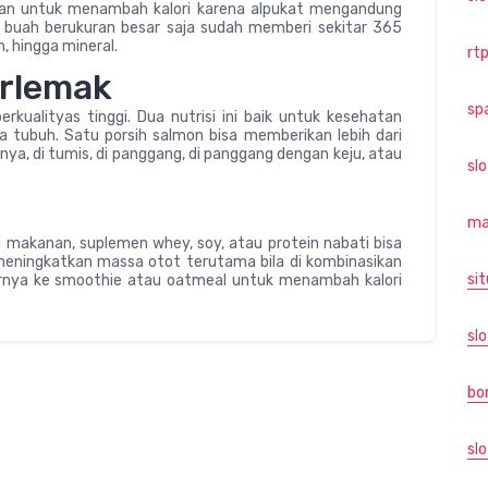
kan untuk menambah kalori karena alpukat mengandung
 buah berukuran besar saja sudah memberi sekitar 365
n, hingga mineral.
rtp
erlemak
sp
ualityas tinggi. Dua nutrisi ini baik untuk kesehatan
ubuh. Satu porsih salmon bisa memberikan lebih dari
ya, di tumis, di panggang, di panggang dengan keju, atau
sl
ma
 makanan, suplemen whey, soy, atau protein nabati bisa
 meningkatkan massa otot terutama bila di kombinasikan
sit
rnya ke smoothie atau oatmeal untuk menambah kalori
slo
bo
slo