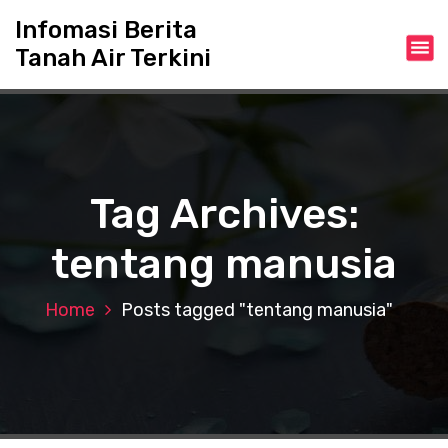
S
Infomasi Berita
k
Tanah Air Terkini
i
p
t
o
c
o
n
Tag Archives:
t
e
tentang manusia
n
t
Home
Posts tagged "tentang manusia"