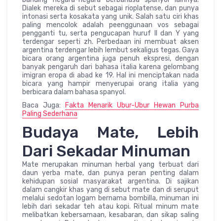
Dialek mereka di sebut sebagai rioplatense, dan punya
intonasi serta kosakata yang unik. Salah satu ciri khas
paling mencolok adalah peenggunaan vos sebagai
pengganti tu, serta pengucapan huruf II dan Y yang
terdengar seperti zh. Perbedaan ini membuat aksen
argentina terdengar lebih lembut sekaligus tegas. Gaya
bicara orang argentina juga penuh ekspresi, dengan
banyak pengaruh dari bahasa italia karena gelombang
imigran eropa di abad ke 19. Hal ini menciptakan nada
bicara yang hampir menyerupai orang italia yang
berbicara dalam bahasa spanyol.
Baca Juga:
Fakta Menarik Ubur-Ubur Hewan Purba
Paling Sederhana
Budaya Mate, Lebih
Dari Sekadar Minuman
Mate merupakan minuman herbal yang terbuat dari
daun yerba mate, dan punya peran penting dalam
kehidupan sosial masyarakat argentina. Di sajikan
dalam cangkir khas yang di sebut mate dan di seruput
melalui sedotan logam bernama bombilla, minuman ini
lebih dari sekadar teh atau kopi. Ritual minum mate
melibatkan kebersamaan, kesabaran, dan sikap saling