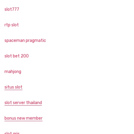
slot777
rtp slot
spaceman pragmatic
slot bet 200
mahjong
situs slot
slot server thailand
bonus new member
slot qris