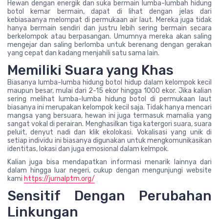
Hewan dengan energik dan suka bermain lumba-lumbah hidung
botol kemar bermain, dapat di lihat dengan jelas dari
kebiasaanya melompat di permukaan air laut. Mereka juga tidak
hanya bermain sendiri dan justru lebih sering bermain secara
berkelompok atau berpasangan. Umumnya mereka akan saling
mengejar dan saling berlomba untuk berenang dengan gerakan
yang cepat dan kadang menjahili satu sama lain.
Memiliki Suara yang Khas
Biasanya lumba-lumba hidung botol hidup dalam kelompok kecil
maupun besar, mulai dari 2-15 ekor hingga 1000 ekor. Jika kalian
sering melihat lumba-lumba hidung botol di permukaan laut
biasanya ini merupakan kelompok kecil saja. Tidak hanya mencari
mangsa yang bersuara, hewan ini juga termasuk mamalia yang
sangat vokal di perairan. Menghasilkan tiga katergori suara, suara
peluit, denyut nadi dan klik ekolokasi. Vokalisasi yang unik di
setiap individu ini biasanya digunakan untuk mengkomunikasikan
identitas, lokasi dan juga emosional dalam kelmpok.
Kalian juga bisa mendapatkan informasi menarik lainnya dari
dalam hingga luar negeri, cukup dengan mengunjungi website
kami
https://jurnalptm.org/
Sensitif Dengan Perubahan
Linkungan