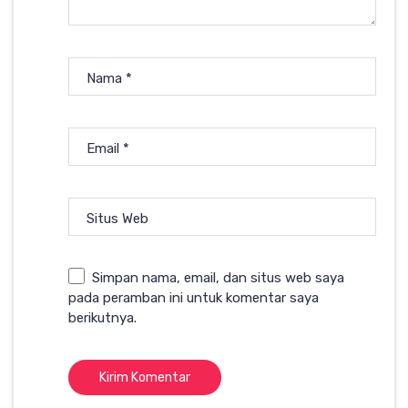
Nama
*
Email
*
Situs Web
Simpan nama, email, dan situs web saya
pada peramban ini untuk komentar saya
berikutnya.