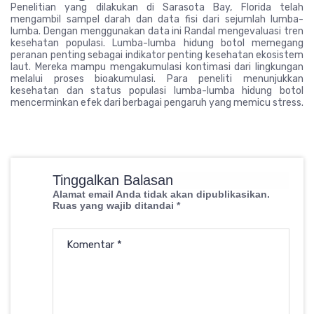
Penelitian yang dilakukan di Sarasota Bay, Florida telah
mengambil sampel darah dan data fisi dari sejumlah lumba-
lumba. Dengan menggunakan data ini Randal mengevaluasi tren
kesehatan populasi. Lumba-lumba hidung botol memegang
peranan penting sebagai indikator penting kesehatan ekosistem
laut. Mereka mampu mengakumulasi kontimasi dari lingkungan
melalui proses bioakumulasi. Para peneliti menunjukkan
kesehatan dan status populasi lumba-lumba hidung botol
mencerminkan efek dari berbagai pengaruh yang memicu stress.
Tinggalkan Balasan
Alamat email Anda tidak akan dipublikasikan.
Ruas yang wajib ditandai
*
Komentar
*