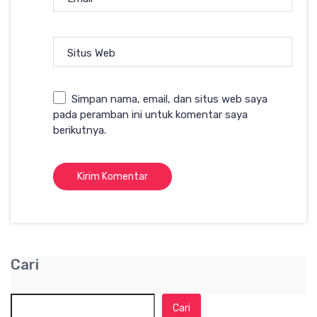
Situs Web
Simpan nama, email, dan situs web saya
pada peramban ini untuk komentar saya
berikutnya.
Cari
Cari