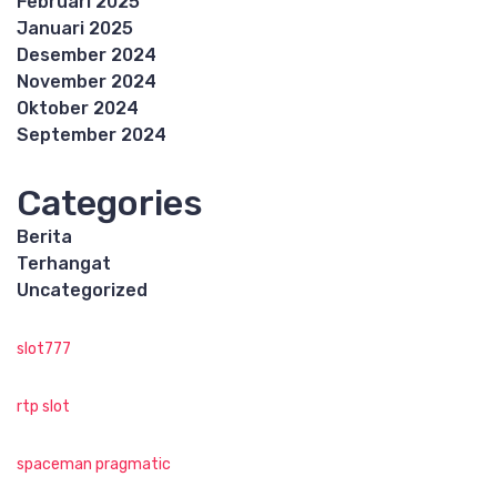
Februari 2025
Januari 2025
Desember 2024
November 2024
Oktober 2024
September 2024
Categories
Berita
Terhangat
Uncategorized
slot777
rtp slot
spaceman pragmatic