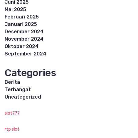
Juni 2025
Mei 2025
Februari 2025
Januari 2025
Desember 2024
November 2024
Oktober 2024
September 2024
Categories
Berita
Terhangat
Uncategorized
slot777
rtp slot