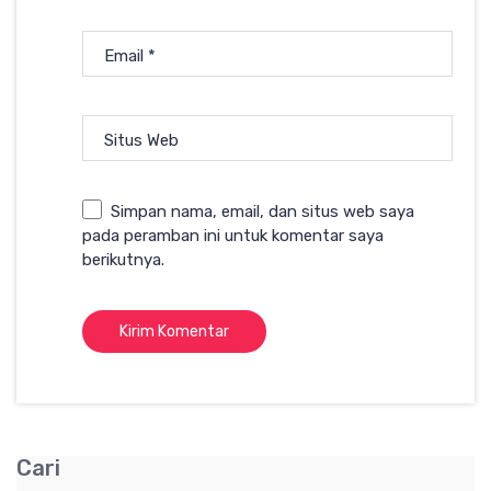
Email
*
Situs Web
Simpan nama, email, dan situs web saya
pada peramban ini untuk komentar saya
berikutnya.
Cari