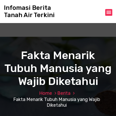
S
Infomasi Berita
k
Tanah Air Terkini
i
p
t
o
c
o
n
Fakta Menarik
t
e
Tubuh Manusia yang
n
t
Wajib Diketahui
Home
Berita
Fakta Menarik Tubuh Manusia yang Wajib
Diketahui