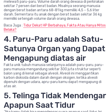
melewati paru-paru. Volume darah orang dewasa di perkirakan
sekitar 7 persen dari berat badan. Misalnya seorang manusia
dengan berat badan antara 68-81 kg memiliki 4,5 – 5,6 liter
darah. Sementara itu anak dengan berat badan sekitar 36 kg
memiliki setengah volume darah orang dewasa.
Baca Juga :
Tidur Dekat HP Berbahaya, Fakta Atau Hanya Mitos
Belaka?
4. Paru-Paru adalah Satu-
Satunya Organ yang Dapat
Mengapung diatas air
Fakta unik tubuh manusia selanjurnya adalah paru-paru. paru-
paru manusia mengandung sekitar 300 juta struktur seperti
balon yang di kenal sebagai alveoli. Alveoli ini menggantikan
karbon dioksida dalam darah dengan oksigen. ketika alveoli
dipenuhi dengan udara, apru-paru kamu dapat mengapung di
atas air.
5. Telinga Tidak Mendengar
Apapun Saat Tidur
Jika kamu tidak bisa mengdengar suara apapun saat tidur. Ini