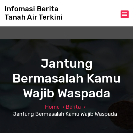
S
Infomasi Berita
k
Tanah Air Terkini
i
p
t
o
c
o
n
Jantung
t
e
Bermasalah Kamu
n
t
Wajib Waspada
Home
Berita
Jantung Bermasalah Kamu Wajib Waspada