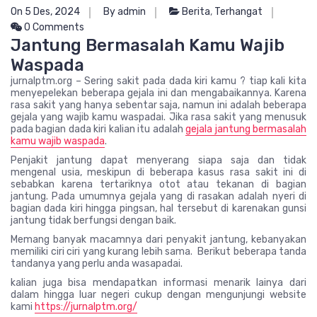
On 5 Des, 2024
By admin
Berita
,
Terhangat
0 Comments
Jantung Bermasalah Kamu Wajib
Waspada
jurnalptm.org – Sering sakit pada dada kiri kamu ? tiap kali kita
menyepelekan beberapa gejala ini dan mengabaikannya. Karena
rasa sakit yang hanya sebentar saja, namun ini adalah beberapa
gejala yang wajib kamu waspadai. Jika rasa sakit yang menusuk
pada bagian dada kiri kalian itu adalah
gejala jantung bermasalah
kamu wajib waspada
.
Penjakit jantung dapat menyerang siapa saja dan tidak
mengenal usia, meskipun di beberapa kasus rasa sakit ini di
sebabkan karena tertariknya otot atau tekanan di bagian
jantung. Pada umumnya gejala yang di rasakan adalah nyeri di
bagian dada kiri hingga pingsan, hal tersebut di karenakan gunsi
jantung tidak berfungsi dengan baik.
Memang banyak macamnya dari penyakit jantung, kebanyakan
memiliki ciri ciri yang kurang lebih sama. Berikut beberapa tanda
tandanya yang perlu anda wasapadai.
kalian juga bisa mendapatkan informasi menarik lainya dari
dalam hingga luar negeri cukup dengan mengunjungi website
kami
https://jurnalptm.org/