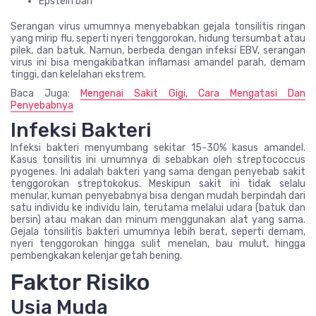
Epstein barr
Serangan virus umumnya menyebabkan gejala tonsilitis ringan
yang mirip flu, seperti nyeri tenggorokan, hidung tersumbat atau
pilek, dan batuk. Namun, berbeda dengan infeksi EBV, serangan
virus ini bisa mengakibatkan inflamasi amandel parah, demam
tinggi, dan kelelahan ekstrem.
Baca Juga:
Mengenai Sakit Gigi, Cara Mengatasi Dan
Penyebabnya
Infeksi Bakteri
Infeksi bakteri menyumbang sekitar 15-30% kasus amandel.
Kasus tonsilitis ini umumnya di sebabkan oleh streptococcus
pyogenes. Ini adalah bakteri yang sama dengan penyebab sakit
tenggorokan streptokokus. Meskipun sakit ini tidak selalu
menular, kuman penyebabnya bisa dengan mudah berpindah dari
satu individu ke individu lain, terutama melalui udara (batuk dan
bersin) atau makan dan minum menggunakan alat yang sama.
Gejala tonsilitis bakteri umumnya lebih berat, seperti demam,
nyeri tenggorokan hingga sulit menelan, bau mulut, hingga
pembengkakan kelenjar getah bening.
Faktor Risiko
Usia Muda