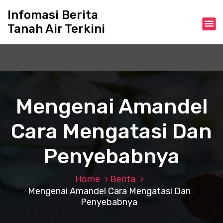
S
Infomasi Berita
k
Tanah Air Terkini
i
p
t
o
c
o
n
Mengenai Amandel
t
e
Cara Mengatasi Dan
n
t
Penyebabnya
Home
Berita
Mengenai Amandel Cara Mengatasi Dan
Penyebabnya