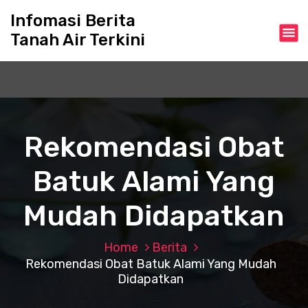
S
Infomasi Berita
k
Tanah Air Terkini
i
p
t
o
c
o
n
Rekomendasi Obat
t
e
Batuk Alami Yang
n
t
Mudah Didapatkan
Home
Berita
Rekomendasi Obat Batuk Alami Yang Mudah
Didapatkan