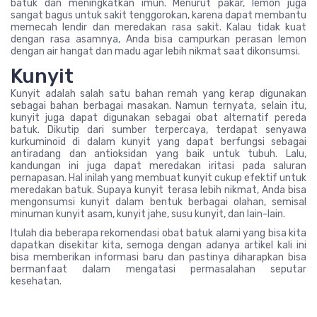
batuk dan meningkatkan imun. Menurut pakar, lemon juga
sangat bagus untuk sakit tenggorokan, karena dapat membantu
memecah lendir dan meredakan rasa sakit. Kalau tidak kuat
dengan rasa asamnya, Anda bisa campurkan perasan lemon
dengan air hangat dan madu agar lebih nikmat saat dikonsumsi.
Kunyit
Kunyit adalah salah satu bahan remah yang kerap digunakan
sebagai bahan berbagai masakan. Namun ternyata, selain itu,
kunyit juga dapat digunakan sebagai obat alternatif pereda
batuk. Dikutip dari sumber terpercaya, terdapat senyawa
kurkuminoid di dalam kunyit yang dapat berfungsi sebagai
antiradang dan antioksidan yang baik untuk tubuh. Lalu,
kandungan ini juga dapat meredakan iritasi pada saluran
pernapasan. Hal inilah yang membuat kunyit cukup efektif untuk
meredakan batuk. Supaya kunyit terasa lebih nikmat, Anda bisa
mengonsumsi kunyit dalam bentuk berbagai olahan, semisal
minuman kunyit asam, kunyit jahe, susu kunyit, dan lain-lain.
Itulah dia beberapa rekomendasi obat batuk alami yang bisa kita
dapatkan disekitar kita, semoga dengan adanya artikel kali ini
bisa memberikan informasi baru dan pastinya diharapkan bisa
bermanfaat dalam mengatasi permasalahan seputar
kesehatan.