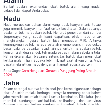
Alami
Berikut adalah rekomendasi obat batuk alami yang mudah
didapat dan dapat Anda coba.
Madu
Madu merupakan bahan alami yang tidak hanya manis tetapi
juga memiliki banyak manfaat untuk kesehatan. Salah satunya
adalah untuk meredakan batuk. Menurut penelitian dari sumber
terpercaya yang sudah kami dapatkan, efek madu untuk
menghilangkan gejala batuk bisa mencapai 91%. Artinya,
kemungkinan batuk mereda setelah mengonsumsi madu cukup
besar. Lalu, berdasarkan studi lainnya, untuk meredakan batuk,
konsumsilah dua sendok teh madu setiap malam sebelum tidur.
Hal ini dikarenakan biasanya intensitas batuk akan meningkat
ketika malam hari. Supaya lebih nikmat saat dikonsumsi, Anda
dapat melarutkan madu dengan air hangat, susu, atau teh.
Baca Juga :
Cara Mengatasi Jerawat Punggung Paling Ampuh
2024
Jahe
Dalam berbagai budaya tradisional, jahe kerap digunakan sebagai
obat. Setelah melalui berbagai, ternyata memang benar bahwa
jahe memiliki sejumlah khasiat untuk kesehatan. Diketahui, jahe
memiliki kandungan antibakteri, antiradang, dan antivirus.
Dengan bantuan ketiga kandungan tersebut, tubuh kita bisa