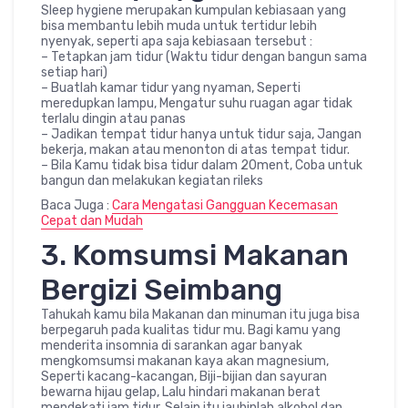
Sleep hygiene merupakan kumpulan kebiasaan yang
bisa membantu lebih muda untuk tertidur lebih
nyenyak, seperti apa saja kebiasaan tersebut :
– Tetapkan jam tidur (Waktu tidur dengan bangun sama
setiap hari)
– Buatlah kamar tidur yang nyaman, Seperti
meredupkan lampu, Mengatur suhu ruagan agar tidak
terlalu dingin atau panas
– Jadikan tempat tidur hanya untuk tidur saja, Jangan
bekerja, makan atau menonton di atas tempat tidur.
– Bila Kamu tidak bisa tidur dalam 20ment, Coba untuk
bangun dan melakukan kegiatan rileks
Baca Juga :
Cara Mengatasi Gangguan Kecemasan
Cepat dan Mudah
3. Komsumsi Makanan
Bergizi Seimbang
Tahukah kamu bila Makanan dan minuman itu juga bisa
berpegaruh pada kualitas tidur mu. Bagi kamu yang
menderita insomnia di sarankan agar banyak
mengkomsumsi makanan kaya akan magnesium,
Seperti kacang-kacangan, Biji-bijian dan sayuran
bewarna hijau gelap, Lalu hindari makanan berat
mendekati jam tidur. Selain itu jauhinlah alkohol dan