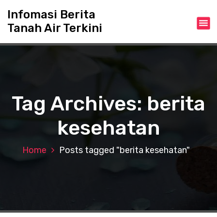
S
Infomasi Berita
k
Tanah Air Terkini
i
p
t
o
c
o
n
Tag Archives: berita
t
e
kesehatan
n
t
Home
Posts tagged "berita kesehatan"