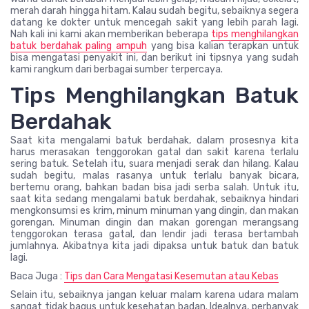
merah darah hingga hitam. Kalau sudah begitu, sebaiknya segera
datang ke dokter untuk mencegah sakit yang lebih parah lagi.
Nah kali ini kami akan memberikan beberapa
tips menghilangkan
batuk berdahak paling ampuh
yang bisa kalian terapkan untuk
bisa mengatasi penyakit ini, dan berikut ini tipsnya yang sudah
kami rangkum dari berbagai sumber terpercaya.
Tips Menghilangkan Batuk
Berdahak
Saat kita mengalami batuk berdahak, dalam prosesnya kita
harus merasakan tenggorokan gatal dan sakit karena terlalu
sering batuk. Setelah itu, suara menjadi serak dan hilang. Kalau
sudah begitu, malas rasanya untuk terlalu banyak bicara,
bertemu orang, bahkan badan bisa jadi serba salah. Untuk itu,
saat kita sedang mengalami batuk berdahak, sebaiknya hindari
mengkonsumsi es krim, minum minuman yang dingin, dan makan
gorengan. Minuman dingin dan makan gorengan merangsang
tenggorokan terasa gatal, dan lendir jadi terasa bertambah
jumlahnya. Akibatnya kita jadi dipaksa untuk batuk dan batuk
lagi.
Baca Juga :
Tips dan Cara Mengatasi Kesemutan atau Kebas
Selain itu, sebaiknya jangan keluar malam karena udara malam
sangat tidak bagus untuk kesehatan badan. Idealnya, perbanyak