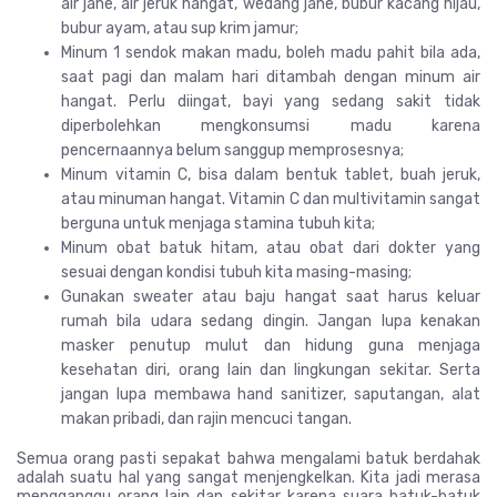
air jahe, air jeruk hangat, wedang jahe, bubur kacang hijau,
bubur ayam, atau sup krim jamur;
Minum 1 sendok makan madu, boleh madu pahit bila ada,
saat pagi dan malam hari ditambah dengan minum air
hangat. Perlu diingat, bayi yang sedang sakit tidak
diperbolehkan mengkonsumsi madu karena
pencernaannya belum sanggup memprosesnya;
Minum vitamin C, bisa dalam bentuk tablet, buah jeruk,
atau minuman hangat. Vitamin C dan multivitamin sangat
berguna untuk menjaga stamina tubuh kita;
Minum obat batuk hitam, atau obat dari dokter yang
sesuai dengan kondisi tubuh kita masing-masing;
Gunakan sweater atau baju hangat saat harus keluar
rumah bila udara sedang dingin. Jangan lupa kenakan
masker penutup mulut dan hidung guna menjaga
kesehatan diri, orang lain dan lingkungan sekitar. Serta
jangan lupa membawa hand sanitizer, saputangan, alat
makan pribadi, dan rajin mencuci tangan.
Semua orang pasti sepakat bahwa mengalami batuk berdahak
adalah suatu hal yang sangat menjengkelkan. Kita jadi merasa
mengganggu orang lain dan sekitar karena suara batuk-batuk