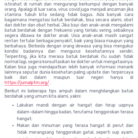
istirahat di rumah dan mengurangi berkumpul dengan banyak
orang. Apalagi di luar sana, virus covid juga menjadi ancaman jika
stamina tubuh kita sedang tidak bagus. Ada banyak cara
bagaimana mengatasi batuk berdahak, bisa secara alami, obat
dari dokter dan obat herbal. Jika bayi dan anak-anak mengalami
batuk berdahak dengan frekuensi yang terlalu sering, sebaiknya
segera dibawa ke dokter anak. Usia anak-anak masih sangat
rentan tertular berbagai penyakit, baik yang biasa maupun yang
berbahaya. Berbeda dengan orang dewasa yang bisa mengukur
kondisi badannya dan mengurus kesehatannya sendiri.
Terpenting, jika kita merasa batuk berdahak itu sudah tidak
normal lagi, segera konsultasikan ke dokter untuk mengatasinya.
Kalian bisa juga mendapatkan lebih banyak informasi menarik
lainnnya seputar dunia kesehatan paling update dan terpercaya
baik dari dalam maupun luar negeri hanya di
https://jurnalptm.org/
.
Berikut ini beberapa tips ampuh dalam menghilangkan batuk
berdahak yang umum kita alami, yakni:
Lakukan mandi dengan air hangat dan hirup uapnya
dalam-dalam hingga badan, terutama tenggorokan terasa
hangat;
Makan dan minuman yang terasa hangat di perut dan
tidak merangsang tenggorokan gatal, seperti sup ayam,