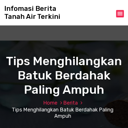
S
Infomasi Berita
k
Tanah Air Terkini
i
p
t
o
c
o
n
Tips Menghilangkan
t
e
Batuk Berdahak
n
t
Paling Ampuh
Home
Berita
Tips Menghilangkan Batuk Berdahak Paling
Ampuh