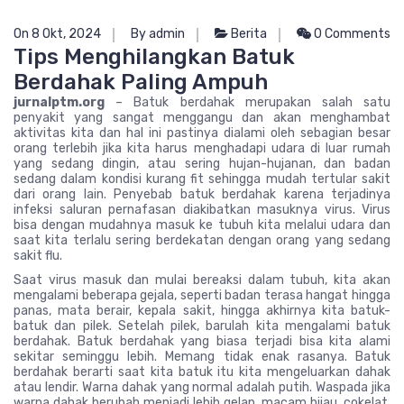
On 8 Okt, 2024
By admin
Berita
0 Comments
Tips Menghilangkan Batuk
Berdahak Paling Ampuh
jurnalptm.org
– Batuk berdahak merupakan salah satu
penyakit yang sangat menggangu dan akan menghambat
aktivitas kita dan hal ini pastinya dialami oleh sebagian besar
orang terlebih jika kita harus menghadapi udara di luar rumah
yang sedang dingin, atau sering hujan-hujanan, dan badan
sedang dalam kondisi kurang fit sehingga mudah tertular sakit
dari orang lain. Penyebab batuk berdahak karena terjadinya
infeksi saluran pernafasan diakibatkan masuknya virus. Virus
bisa dengan mudahnya masuk ke tubuh kita melalui udara dan
saat kita terlalu sering berdekatan dengan orang yang sedang
sakit flu.
Saat virus masuk dan mulai bereaksi dalam tubuh, kita akan
mengalami beberapa gejala, seperti badan terasa hangat hingga
panas, mata berair, kepala sakit, hingga akhirnya kita batuk-
batuk dan pilek. Setelah pilek, barulah kita mengalami batuk
berdahak. Batuk berdahak yang biasa terjadi bisa kita alami
sekitar seminggu lebih. Memang tidak enak rasanya. Batuk
berdahak berarti saat kita batuk itu kita mengeluarkan dahak
atau lendir. Warna dahak yang normal adalah putih. Waspada jika
warna dahak berubah menjadi lebih gelap, macam hijau, cokelat,