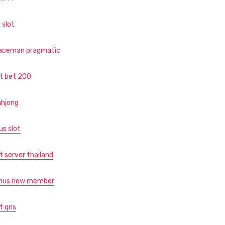
 slot
aceman pragmatic
ot bet 200
hjong
us slot
t server thailand
nus new member
t qris