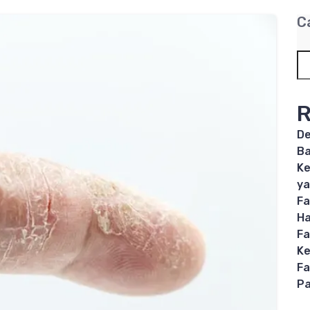
C
R
De
B
Ke
ya
Fa
Ha
Fa
Ke
Fa
Pa