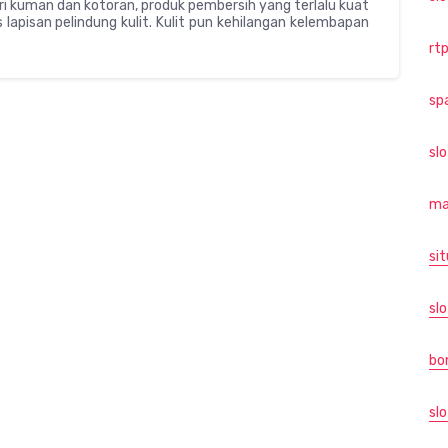
ari kuman dan kotoran, produk pembersih yang terlalu kuat
lapisan pelindung kulit. Kulit pun kehilangan kelembapan
rtp
sp
sl
ma
sit
slo
bo
slo