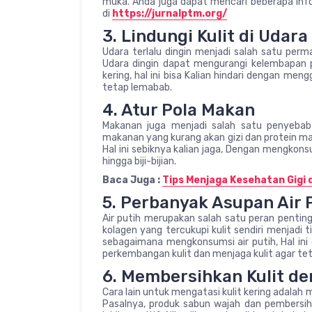
muka. Anda juga dapat mencari beberapa inf
di
https://jurnalptm.org/
3. Lindungi Kulit di Udara
Udara terlalu dingin menjadi salah satu perma
Udara dingin dapat mengurangi kelembapan p
kering, hal ini bisa Kalian hindari dengan me
tetap lemabab.
4. Atur Pola Makan
Makanan juga menjadi salah satu penyebab
makanan yang kurang akan gizi dan protein m
Hal ini sebiknya kalian jaga, Dengan mengkon
hingga biji-bijian.
Baca Juga :
Tips Menjaga Kesehatan Gigi 
5. Perbanyak Asupan Air 
Air putih merupakan salah satu peran penti
kolagen yang tercukupi kulit sendiri menjadi t
sebagaimana mengkonsumsi air putih, Hal in
perkembangan kulit dan menjaga kulit agar tet
6. Membersihkan Kulit d
Cara lain untuk mengatasi kulit kering adala
Pasalnya, produk sabun wajah dan pembersih t