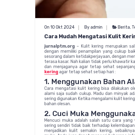
On 10 Okt 2024
By admin
Berita
,
T
Cara Mudah Mengatasi Kulit Keri
jurnalptm.org
– Kulit kering merupakan sal
dengan memiliki penampilan yang cukup baik.
sesorang dalam ketidakperjayaan, dengan memilik
terasa kasar. Nah kalian tidak perlu khawatir 
dan menjaganya agar tetap sehat sepanjang
kering
agar tetap sehat setiap hari :
1. Menggunakan Bahan A
Cara mengatasi kulit kering bisa dilakuka
alami saja sudah cukup. Madu dan minyak ada
sering digunakan Ketika mengalami kulit kerin
bahan olesan.
2. Cuci Muka Menggunaka
Mencuci muka adalah salah satu cara yang w
sering sendiri tidak baik terhadap kelembapan
menjadikan kulit semakin kering, sebaikn