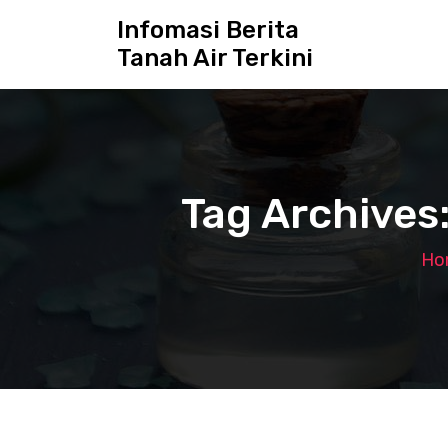
S
Infomasi Berita
k
Tanah Air Terkini
i
p
t
o
c
o
n
Tag Archives
t
e
n
Ho
t