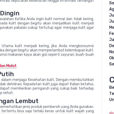
omrasi seputaran kesehatan hingga informasi terhangat
S
Ag
 Dingin
Ju
salahan Ketika Anda ingin kulit normal dan tidak kering.
Ju
ada kulit dengan begitu akan menjadikan kulit menjadi
Me
nggunakan pakaian cukup tertutup agar menjaga kulit agar
Fe
Ja
D
 Utama kulit menjadi kering, jika Anda mengkonsumsi
aka dengan begitu akan memperlambat kelembapan kulit.
N
sumsi makanan kaya akan gizi seperti sayuran, buah-buah
Ok
S
dan Mulut
Putih
C
ng dalam menjaga Kesehatan kulit, Dengan membutuhkan
idak dehidrasi. Kepadatan kulit juga dapat Kalian ketahui,
Be
i dapat memberikan perngaruh yang cukup baik terhadap
p sehat.
Te
Un
engan Lembut
h memerhatikan jenis produk pembersih yang Anda gunakan.
ertentu bisa saja terlalu keras untuk kulit wajah yang
sl