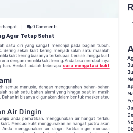
R
erhangat
0 Comments
ng Agar Tetap Sehat
ah satu ciri yang sangat menonjol pada bagian tubuh,
A
 Sering sekali kulit kering menjadi salah satu masalah
i kulit kering biasanya terkelupas, bersisik, hingga kulit
Ag
karena dengan memiliki kulit kering, Anda bisa merubah nya
Ju
 hari. Berikut adalah beberapa
cara mengatasi kulit
Ju
lami
Me
Ap
n oleh semua manusia, dengan menggunakan bahan-bahan
lah salah satu bahan alami yang hingga saat ini masih
Ma
g. Bahan ini bisanya di gunakan dalam bentuk masker atau
Fe
Ja
n Air Dingin
D
ajib anda perhatikan, menggunakan air hangat terlalu
N
 kulit. Mencuci kulit menggunakan air hangat justru akan
ya Anda menggunakan air dingin Ketika ingin mencuci
Ok