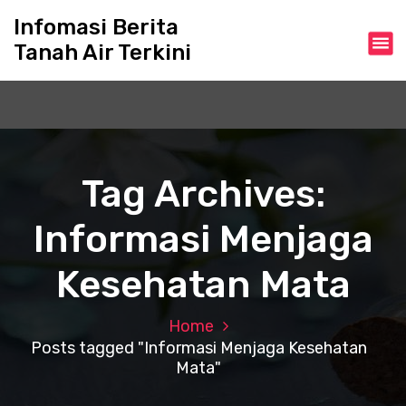
S
Infomasi Berita
k
Tanah Air Terkini
i
p
t
o
c
o
n
Tag Archives:
t
e
Informasi Menjaga
n
t
Kesehatan Mata
Home
Posts tagged "Informasi Menjaga Kesehatan
Mata"