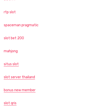
rtp slot
spaceman pragmatic
slot bet 200
mahjong
situs slot
slot server thailand
bonus new member
slot qris