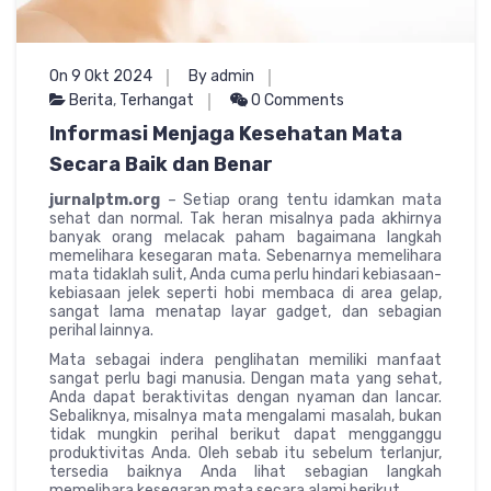
On 9 Okt 2024
By admin
Berita
,
Terhangat
0 Comments
Informasi Menjaga Kesehatan Mata
Secara Baik dan Benar
jurnalptm.org
– Setiap orang tentu idamkan mata
sehat dan normal. Tak heran misalnya pada akhirnya
banyak orang melacak paham bagaimana langkah
memelihara kesegaran mata. Sebenarnya memelihara
mata tidaklah sulit, Anda cuma perlu hindari kebiasaan-
kebiasaan jelek seperti hobi membaca di area gelap,
sangat lama menatap layar gadget, dan sebagian
perihal lainnya.
Mata sebagai indera penglihatan memiliki manfaat
sangat perlu bagi manusia. Dengan mata yang sehat,
Anda dapat beraktivitas dengan nyaman dan lancar.
Sebaliknya, misalnya mata mengalami masalah, bukan
tidak mungkin perihal berikut dapat mengganggu
produktivitas Anda. Oleh sebab itu sebelum terlanjur,
tersedia baiknya Anda lihat sebagian langkah
memelihara kesegaran mata secara alami berikut.