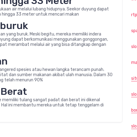
hingga 33 Meter
ukaan air melalui lubang hidupnya. Seekor duyung dapat
 hingga 33 meter untuk mencari makan
rtp
 buruk
sp
an yang buruk. Meski begitu, mereka memiliki indera
 duyung dapat berkomunikasi menggunakan gonggongan,
dapat merambat melalui air yang bisa ditangkap dengan
sl
an
ma
dangered spesies atau hewan langka terancam punah.
itat dan sumber makanan akibat ulah manusia. Dalam 30
sit
yung telah menurun 90%
 Berat
slo
memiliki tulang sangat padat dan berat ini dikenal
l. Hal ini membantu mereka untuk tetap tenggelam di
bo
slo