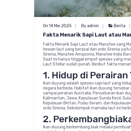
On 14 Mei 2025
By admin
Berita
Fakta Menarik Sapi Laut atau Ma
Fakta Menarik Sapi Laut atau Manatee sang Mam
hewan laut yang berasal dari ordo Sirenia yait
Sirenia, Manatee Amazonia, Manatee India Barar
Saat ini hanya tinggal empat spesies yang mas
Laut Stellar sudah punah. Berikut fakta menar
1. Hidup di Peraira
Ikan duyung adalah spesies sapi laut yang hidu
negara berbeda. Habitat ikan duyung tersebar di
sampai perairan Australia. Penyebaran ikan duy
Kalimantan, Jawa, Kepulauan Sunda Kecil, Sula
Kepulauan Bintan, Pulau Seram, dan Kepulauan
ordo Sirenia. Sekolompok mamalia laut ini he
2. Perkembangbiak
Ikan duyung berkembang biak melalui pembuah