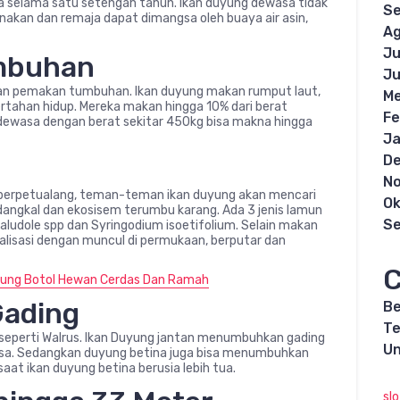
 selama satu setengah tahun. Ikan duyung dewasa tidak
S
nakan dan remaja dapat dimangsa oleh buaya air asin,
Ag
Ju
mbuhan
Ju
ewan pemakan tumbuhan. Ikan duyung makan rumput laut,
Me
rtahan hidup. Mereka makan hingga 10% dari berat
Fe
dewasa dengan berat sekitar 450kg bisa makna hingga
Ja
D
N
 berpetualang, teman-teman ikan duyung akan mencari
Ok
dangkal dan ekosisem terumbu karang. Ada 3 jenis lamun
S
 Haludole spp dan Syringodium isoetifolium. Selain makan
alisasi dengan muncul di permukaan, berputar dan
C
dung Botol Hewan Cerdas Dan Ramah
Gading
Be
Te
eperti Walrus. Ikan Duyung jantan menumbuhkan gading
Un
asa. Sedangkan duyung betina juga bisa menumbuhkan
aat ikan duyung betina berusia lebih tua.
sl