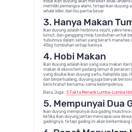
induk ikan duyung akan merawat anak-anaknya
memiliki pemangsa alami, tetapi ikan duyung a
whale killer, dan hiu pantai besar.
3. Hanya Makan Tu
Ikan duyung adalah herbivora sejati, yakni h
lumut, dan ganggang mirip tumbuhan untuk be
tubuhnya dalam sehari yang berarti manatee 
45kg tumbuhan setiap harinya.
4. Hobi Makan
Ikan duyung adalah ikan yang suka makan dan
makan di ekosistem padang lamun di perairan 
yang disukai ikan duyung yaitu, Halophila spp,
dan berpetualang, duyuing juga banyak bersosi
beristirahat bersama-sama kelompoknya.
Baca Juga :
5 Fakta Menarik Lumba-Lumba Hi
5. Mempunyai Dua 
Ikan duyung mempunyai dua gading mulutnya s
ketika ikan duyung jantan mencapai usia dew
gadingnya, tetapi gading ini akan berkembang s