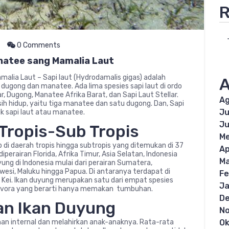
R
0 Comments
natee sang Mamalia Laut
alia Laut – Sapi laut (Hydrodamalis gigas) adalah
A
u dugong dan manatee. Ada lima spesies sapi laut di ordo
, Dugong, Manatee Afrika Barat, dan Sapi Laut Stellar.
Ag
ih hidup, yaitu tiga manatee dan satu dugong. Dan, Sapi
Ju
ik sapi laut atau manatee.
Ju
n Tropis-Sub Tropis
Me
p di daerah tropis hingga subtropis yang ditemukan di 37
Ap
perairan Florida, Afrika Timur, Asia Selatan, Indonesia
Ma
ung di Indonesia mulai dari perairan Sumatera,
wesi, Maluku hingga Papua. Di antaranya terdapat di
Fe
 Kei. Ikan duyung merupakan satu dari empat spesies
Ja
rbivora yang berarti hanya memakan tumbuhan.
D
an Ikan Duyung
N
an internal dan melahirkan anak-anaknya. Rata-rata
Ok