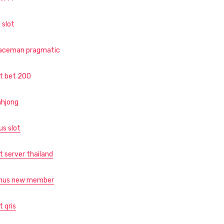
 slot
aceman pragmatic
ot bet 200
hjong
us slot
t server thailand
nus new member
t qris