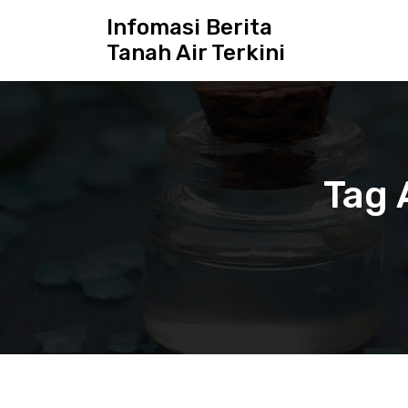
S
Infomasi Berita
k
Tanah Air Terkini
i
p
t
o
c
o
n
Tag 
t
e
n
t