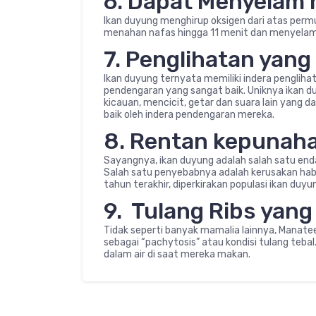
6. Dapat Menyelam 
Ikan duyung menghirup oksigen dari atas perm
menahan nafas hingga 11 menit dan menyelam
7. Penglihatan yang
Ikan duyung ternyata memiliki indera penglihat
pendengaran yang sangat baik. Uniknya ikan
kicauan, mencicit, getar dan suara lain yang 
baik oleh indera pendengaran mereka.
8. Rentan kepunah
Sayangnya, ikan duyung adalah salah satu en
Salah satu penyebabnya adalah kerusakan hab
tahun terakhir, diperkirakan populasi ikan du
9. Tulang Ribs yang
Tidak seperti banyak mamalia lainnya, Manatee 
sebagai “pachytosis” atau kondisi tulang teba
dalam air di saat mereka makan.