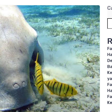
C
R
Fa
Ha
De
B
Ke
ya
Fa
Ha
Fa
Ke